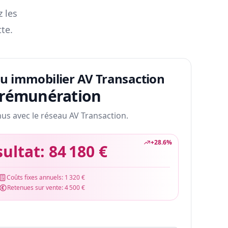
z les
te.
au immobilier AV Transaction
 rémunération
nus avec le réseau AV Transaction.
+
28.6
%
sultat:
84 180 €
Coûts fixes annuels:
1 320 €
Retenues sur vente:
4 500 €