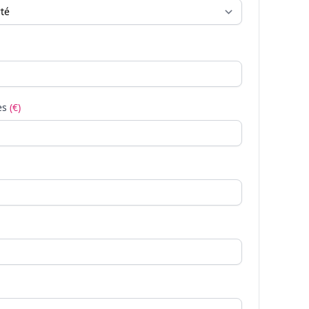
es
(€)