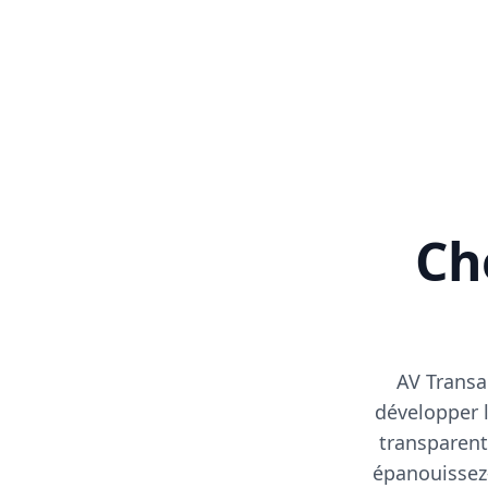
Cho
AV Transa
développer l
transparent
épanouissez-