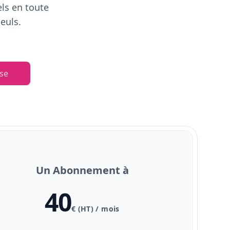
els en toute
euls.
se
Un Abonnement à
40
€ (HT) / mois