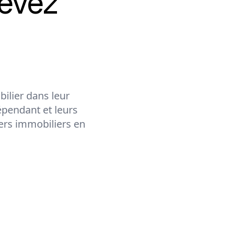
evez
ilier dans leur
épendant et leurs
lers immobiliers en