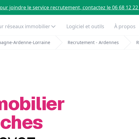
our joindre le service recrutement, contactez le 06 68 12 22
r réseaux immobilier
Logiciel et outils
À propos
pagne-Ardenne-Lorraine
Recrutement - Ardennes
R
mobilier
Oches