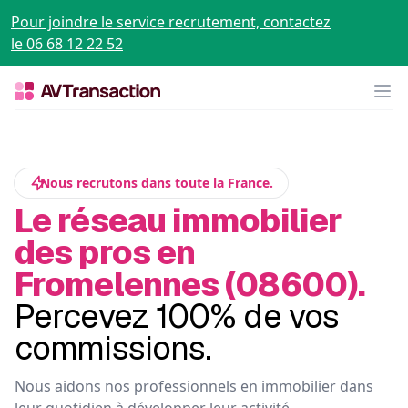
Pour joindre le service recrutement, contactez
le 06 68 12 22 52
Op
Nous recrutons dans toute la France.
Le réseau immobilier
des pros en
Fromelennes (08600).
Percevez 100% de vos
commissions.
Nous aidons nos professionnels en immobilier dans