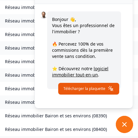
Réseau immobilier
Bourcq
(
08400
)
Bonjour 👋,
Réseau immobilier
Bogny-sur-Meuse
(
08120
)
Vous êtes un professionnel de
l'immobilier ?
Réseau immobilier
Brévilly
(
08140
)
🔥 Percevez
100% de vos
Réseau immobilier
Bulson
(
08450
)
commissions
dès la première
vente sans condition.
Réseau immobilier
Chagny
(
08430
)
⭐ Découvrez notre
logiciel
immobilier tout-en-un
.
Réseau immobilier
Chalandry-Elaire
(
08160
)
Réseau immobilier
Chardeny
(
08400
)
Télécharger la plaquette
Réseau immobilier
Chatel-Chéhéry
(
08250
)
Réseau immobilier
Bairon et ses environs
(
08390
)
Réseau immobilier
Bairon et ses environs
(
08400
)