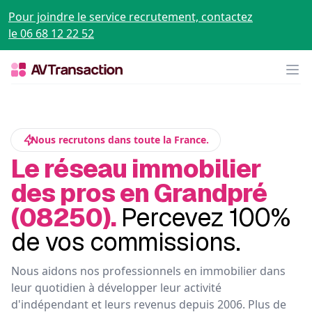
Pour joindre le service recrutement, contactez
le 06 68 12 22 52
Op
Nous recrutons dans toute la France.
Le réseau immobilier
des pros en Grandpré
(08250).
Percevez 100%
de vos commissions.
Nous aidons nos professionnels en immobilier dans
leur quotidien à développer leur activité
d'indépendant et leurs revenus depuis 2006. Plus de