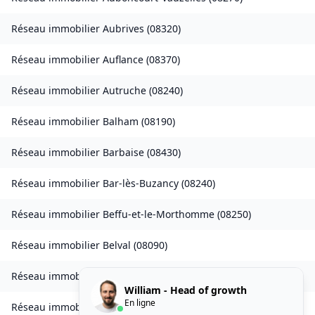
Réseau immobilier
Aubrives
(
08320
)
Réseau immobilier
Auflance
(
08370
)
Réseau immobilier
Autruche
(
08240
)
Réseau immobilier
Balham
(
08190
)
Réseau immobilier
Barbaise
(
08430
)
Réseau immobilier
Bar-lès-Buzancy
(
08240
)
Réseau immobilier
Beffu-et-le-Morthomme
(
08250
)
Réseau immobilier
Belval
(
08090
)
Réseau immobilier
Belval-Bois-des-Dames
(
08240
)
William - Head of growth
En ligne
Réseau immobilier
Bourcq
(
08400
)