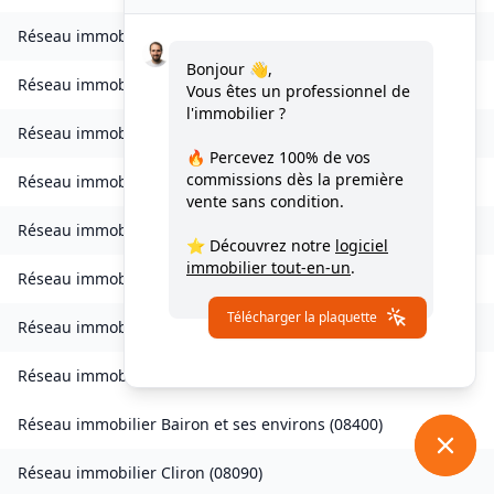
Réseau immobilier
Bogny-sur-Meuse
(
08120
)
Bonjour 👋,
Réseau immobilier
Brévilly
(
08140
)
Vous êtes un professionnel de
l'immobilier ?
Réseau immobilier
Bulson
(
08450
)
🔥 Percevez
100% de vos
commissions
dès la première
Réseau immobilier
Chagny
(
08430
)
vente sans condition.
Réseau immobilier
Chalandry-Elaire
(
08160
)
⭐ Découvrez notre
logiciel
immobilier tout-en-un
.
Réseau immobilier
Chardeny
(
08400
)
Télécharger la plaquette
Réseau immobilier
Chatel-Chéhéry
(
08250
)
Réseau immobilier
Bairon et ses environs
(
08390
)
Réseau immobilier
Bairon et ses environs
(
08400
)
Réseau immobilier
Cliron
(
08090
)