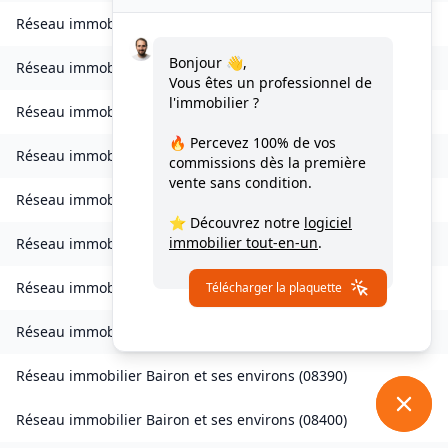
Réseau immobilier
Bourcq
(
08400
)
Bonjour 👋,
Réseau immobilier
Bogny-sur-Meuse
(
08120
)
Vous êtes un professionnel de
l'immobilier ?
Réseau immobilier
Brévilly
(
08140
)
🔥 Percevez
100% de vos
Réseau immobilier
Bulson
(
08450
)
commissions
dès la première
vente sans condition.
Réseau immobilier
Chagny
(
08430
)
⭐ Découvrez notre
logiciel
immobilier tout-en-un
.
Réseau immobilier
Chalandry-Elaire
(
08160
)
Réseau immobilier
Chardeny
(
08400
)
Télécharger la plaquette
Réseau immobilier
Chatel-Chéhéry
(
08250
)
Réseau immobilier
Bairon et ses environs
(
08390
)
Réseau immobilier
Bairon et ses environs
(
08400
)