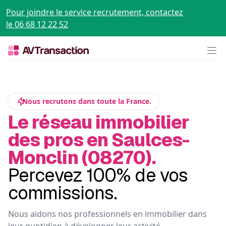
Pour joindre le service recrutement, contactez
le 06 68 12 22 52
Op
Nous recrutons dans toute la France.
Le réseau immobilier
des pros en Saulces-
Monclin (08270).
Percevez 100% de vos
commissions.
Nous aidons nos professionnels en immobilier dans