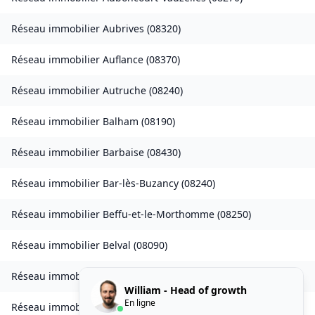
Réseau immobilier
Aubrives
(
08320
)
Réseau immobilier
Auflance
(
08370
)
Réseau immobilier
Autruche
(
08240
)
Réseau immobilier
Balham
(
08190
)
Réseau immobilier
Barbaise
(
08430
)
Réseau immobilier
Bar-lès-Buzancy
(
08240
)
Réseau immobilier
Beffu-et-le-Morthomme
(
08250
)
Réseau immobilier
Belval
(
08090
)
Réseau immobilier
Belval-Bois-des-Dames
(
08240
)
William - Head of growth
En ligne
Réseau immobilier
Bourcq
(
08400
)