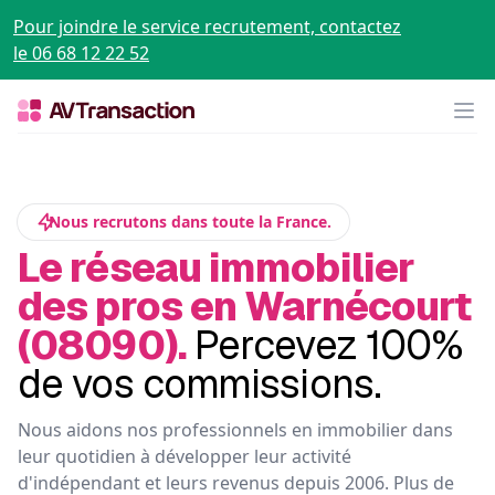
Pour joindre le service recrutement, contactez
le 06 68 12 22 52
Op
Nous recrutons dans toute la France.
Le réseau immobilier
des pros en Warnécourt
(08090).
Percevez 100%
de vos commissions.
Nous aidons nos professionnels en immobilier dans
leur quotidien à développer leur activité
d'indépendant et leurs revenus depuis 2006. Plus de