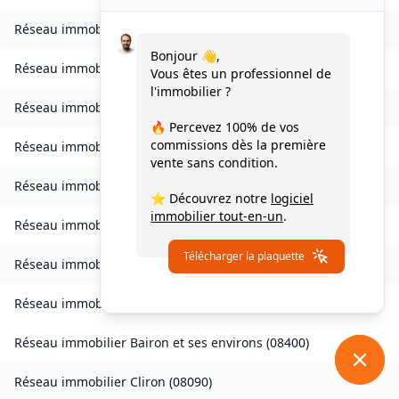
Réseau immobilier
Bogny-sur-Meuse
(
08120
)
Bonjour 👋,
Réseau immobilier
Brévilly
(
08140
)
Vous êtes un professionnel de
l'immobilier ?
Réseau immobilier
Bulson
(
08450
)
🔥 Percevez
100% de vos
commissions
dès la première
Réseau immobilier
Chagny
(
08430
)
vente sans condition.
Réseau immobilier
Chalandry-Elaire
(
08160
)
⭐ Découvrez notre
logiciel
immobilier tout-en-un
.
Réseau immobilier
Chardeny
(
08400
)
Télécharger la plaquette
Réseau immobilier
Chatel-Chéhéry
(
08250
)
Réseau immobilier
Bairon et ses environs
(
08390
)
Réseau immobilier
Bairon et ses environs
(
08400
)
Réseau immobilier
Cliron
(
08090
)