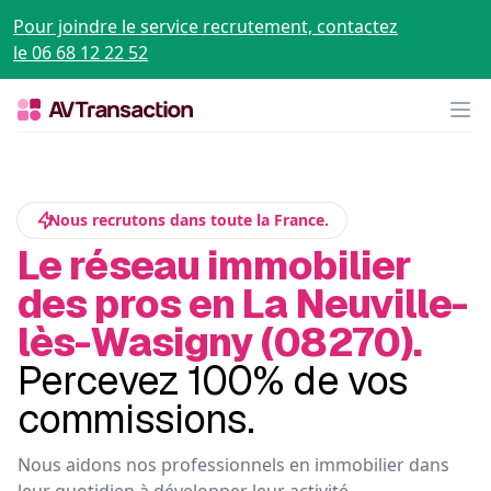
Pour joindre le service recrutement, contactez
le 06 68 12 22 52
Op
Nous recrutons dans toute la France.
Le réseau immobilier
des pros en La Neuville-
lès-Wasigny (08270).
Percevez 100% de vos
commissions.
Nous aidons nos professionnels en immobilier dans