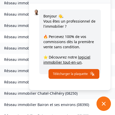
Réseau immobilier
Belval-Bois-des-Dames
(
08240
)
Réseau immobilier
Bourcq
(
08400
)
Bonjour 👋,
Vous êtes un professionnel de
Réseau immobilier
Bogny-sur-Meuse
(
08120
)
l'immobilier ?
🔥 Percevez
100% de vos
Réseau immobilier
Brévilly
(
08140
)
commissions
dès la première
vente sans condition.
Réseau immobilier
Bulson
(
08450
)
⭐ Découvrez notre
logiciel
Réseau immobilier
Chagny
(
08430
)
immobilier tout-en-un
.
Réseau immobilier
Chalandry-Elaire
(
08160
)
Télécharger la plaquette
Réseau immobilier
Chardeny
(
08400
)
Réseau immobilier
Chatel-Chéhéry
(
08250
)
Réseau immobilier
Bairon et ses environs
(
08390
)