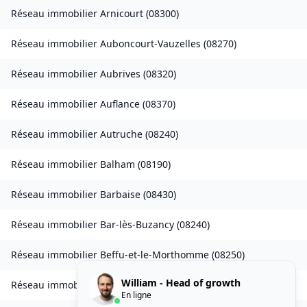
Réseau immobilier
Arnicourt
(
08300
)
Réseau immobilier
Auboncourt-Vauzelles
(
08270
)
Réseau immobilier
Aubrives
(
08320
)
Réseau immobilier
Auflance
(
08370
)
Réseau immobilier
Autruche
(
08240
)
Réseau immobilier
Balham
(
08190
)
Réseau immobilier
Barbaise
(
08430
)
Réseau immobilier
Bar-lès-Buzancy
(
08240
)
Réseau immobilier
Beffu-et-le-Morthomme
(
08250
)
William - Head of growth
Réseau immobilier
Belval
(
08090
)
En ligne