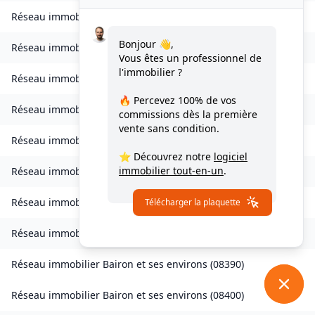
Réseau immobilier
Bourcq
(
08400
)
Bonjour 👋,
Réseau immobilier
Bogny-sur-Meuse
(
08120
)
Vous êtes un professionnel de
l'immobilier ?
Réseau immobilier
Brévilly
(
08140
)
🔥 Percevez
100% de vos
Réseau immobilier
Bulson
(
08450
)
commissions
dès la première
vente sans condition.
Réseau immobilier
Chagny
(
08430
)
⭐ Découvrez notre
logiciel
immobilier tout-en-un
.
Réseau immobilier
Chalandry-Elaire
(
08160
)
Réseau immobilier
Chardeny
(
08400
)
Télécharger la plaquette
Réseau immobilier
Chatel-Chéhéry
(
08250
)
Réseau immobilier
Bairon et ses environs
(
08390
)
Réseau immobilier
Bairon et ses environs
(
08400
)