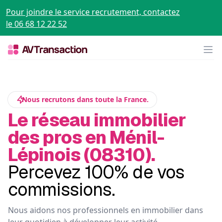
Pour joindre le service recrutement, contactez
le 06 68 12 22 52
Op
Nous recrutons dans toute la France.
Le réseau immobilier
des pros en Ménil-
Lépinois (08310).
Percevez 100% de vos
commissions.
Nous aidons nos professionnels en immobilier dans