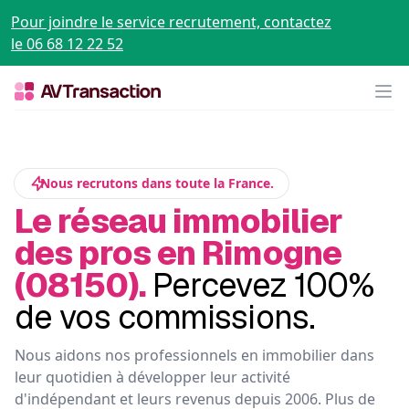
Pour joindre le service recrutement, contactez
le 06 68 12 22 52
Op
Nous recrutons dans toute la France.
Le réseau immobilier
des pros en Rimogne
(08150).
Percevez 100%
de vos commissions.
Nous aidons nos professionnels en immobilier dans
leur quotidien à développer leur activité
d'indépendant et leurs revenus depuis 2006. Plus de