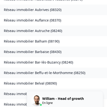
Réseau immobilier
Aubrives
(
08320
)
Réseau immobilier
Auflance
(
08370
)
Réseau immobilier
Autruche
(
08240
)
Réseau immobilier
Balham
(
08190
)
Réseau immobilier
Barbaise
(
08430
)
Réseau immobilier
Bar-lès-Buzancy
(
08240
)
Réseau immobilier
Beffu-et-le-Morthomme
(
08250
)
Réseau immobilier
Belval
(
08090
)
Réseau immobilier
Belval-Bois-des-Dames
(
08240
)
William - Head of growth
En ligne
Réseau immobilier
Bourcq
(
08400
)