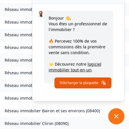
Réseau immobilier
Bogny-sur-Meuse
(
08120
)
Bonjour 👋,
Réseau immobilier
Brévilly
(
08140
)
Vous êtes un professionnel de
l'immobilier ?
Réseau immobilier
Bulson
(
08450
)
🔥 Percevez
100% de vos
commissions
dès la première
Réseau immobilier
Chagny
(
08430
)
vente sans condition.
Réseau immobilier
Chalandry-Elaire
(
08160
)
⭐ Découvrez notre
logiciel
immobilier tout-en-un
.
Réseau immobilier
Chardeny
(
08400
)
Télécharger la plaquette
Réseau immobilier
Chatel-Chéhéry
(
08250
)
Réseau immobilier
Bairon et ses environs
(
08390
)
Réseau immobilier
Bairon et ses environs
(
08400
)
Réseau immobilier
Cliron
(
08090
)