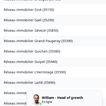
Réseau immobilier
Essé
(
35150
)
Réseau immobilier
Gaël
(
35290
)
Réseau immobilier
Gévezé
(
35850
)
Réseau immobilier
Grand-Fougeray
(
35390
)
Réseau immobilier
Guichen
(
35580
)
Réseau immobilier
Guipel
(
35440
)
Réseau immobilier
L'Hermitage
(
35590
)
Réseau immobilier
Laillé
(
35890
)
Réseau immobilier
Landavran
(
35450
)
William - Head of growth
En ligne
Réseau immobilier
Livré-sur-Changeon
(
35450
)