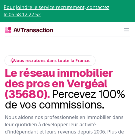
Pour joindre le service recrutement, contactez
le 06 68 12 22 52
Op
Nous recrutons dans toute la France.
Le réseau immobilier
des pros en Vergéal
(35680).
Percevez 100%
de vos commissions.
Nous aidons nos professionnels en immobilier dans
leur quotidien à développer leur activité
d'indépendant et leurs revenus depuis 2006. Plus de