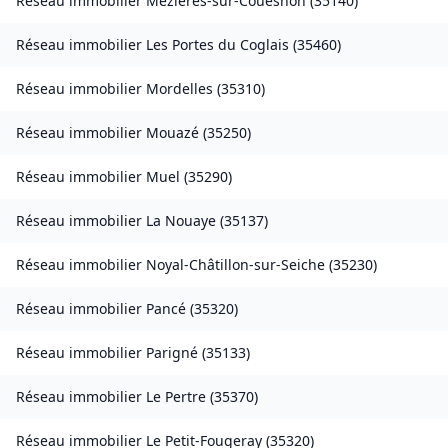
Réseau immobilier
Mézières-sur-Couesnon
(
35140
)
Réseau immobilier
Les Portes du Coglais
(
35460
)
Réseau immobilier
Mordelles
(
35310
)
Réseau immobilier
Mouazé
(
35250
)
Réseau immobilier
Muel
(
35290
)
Réseau immobilier
La Nouaye
(
35137
)
Réseau immobilier
Noyal-Châtillon-sur-Seiche
(
35230
)
Réseau immobilier
Pancé
(
35320
)
Réseau immobilier
Parigné
(
35133
)
Réseau immobilier
Le Pertre
(
35370
)
Réseau immobilier
Le Petit-Fougeray
(
35320
)