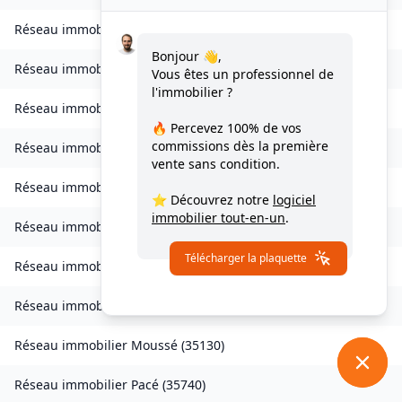
Réseau immobilier
Lohéac
(
35550
)
Bonjour 👋,
Réseau immobilier
Longaulnay
(
35190
)
Vous êtes un professionnel de
l'immobilier ?
Réseau immobilier
Loutehel
(
35330
)
🔥 Percevez
100% de vos
commissions
dès la première
Réseau immobilier
Louvigné-du-Désert
(
35420
)
vente sans condition.
Réseau immobilier
Martigné-Ferchaud
(
35640
)
⭐ Découvrez notre
logiciel
immobilier tout-en-un
.
Réseau immobilier
Maxent
(
35380
)
Télécharger la plaquette
Réseau immobilier
Meillac
(
35270
)
Réseau immobilier
Moulins
(
35680
)
Réseau immobilier
Moussé
(
35130
)
Réseau immobilier
Pacé
(
35740
)