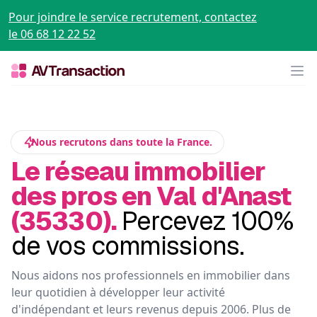
Pour joindre le service recrutement, contactez
le 06 68 12 22 52
Op
Nous recrutons dans toute la France.
Le réseau immobilier
des pros en Val d'Anast
(35330).
Percevez 100%
de vos commissions.
Nous aidons nos professionnels en immobilier dans
leur quotidien à développer leur activité
d'indépendant et leurs revenus depuis 2006. Plus de