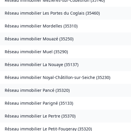
Réseau immobilier
Mézières-sur-Couesnon
(
35140
)
Réseau immobilier
Les Portes du Coglais
(
35460
)
Réseau immobilier
Mordelles
(
35310
)
Réseau immobilier
Mouazé
(
35250
)
Réseau immobilier
Muel
(
35290
)
Réseau immobilier
La Nouaye
(
35137
)
Réseau immobilier
Noyal-Châtillon-sur-Seiche
(
35230
)
Réseau immobilier
Pancé
(
35320
)
Réseau immobilier
Parigné
(
35133
)
Réseau immobilier
Le Pertre
(
35370
)
Réseau immobilier
Le Petit-Fougeray
(
35320
)