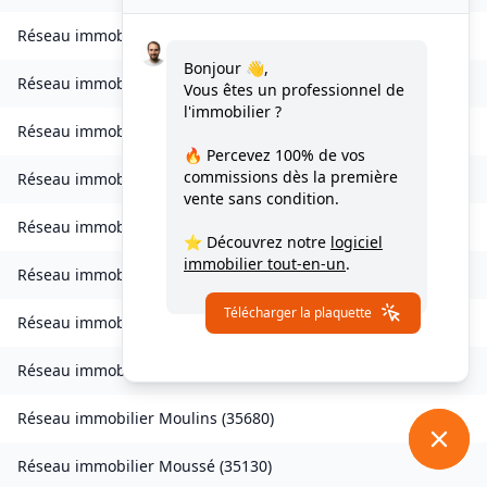
Réseau immobilier
Livré-sur-Changeon
(
35450
)
Bonjour 👋,
Réseau immobilier
Lohéac
(
35550
)
Vous êtes un professionnel de
l'immobilier ?
Réseau immobilier
Longaulnay
(
35190
)
🔥 Percevez
100% de vos
commissions
dès la première
Réseau immobilier
Loutehel
(
35330
)
vente sans condition.
Réseau immobilier
Louvigné-du-Désert
(
35420
)
⭐ Découvrez notre
logiciel
immobilier tout-en-un
.
Réseau immobilier
Martigné-Ferchaud
(
35640
)
Télécharger la plaquette
Réseau immobilier
Maxent
(
35380
)
Réseau immobilier
Meillac
(
35270
)
Réseau immobilier
Moulins
(
35680
)
Réseau immobilier
Moussé
(
35130
)