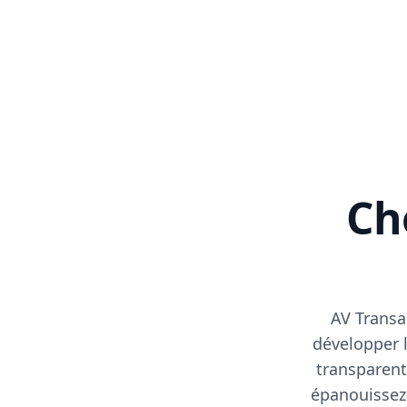
Cho
AV Transa
développer l
transparent
épanouissez-