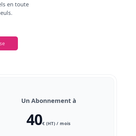
els en toute
euls.
se
Un Abonnement à
40
€ (HT) / mois