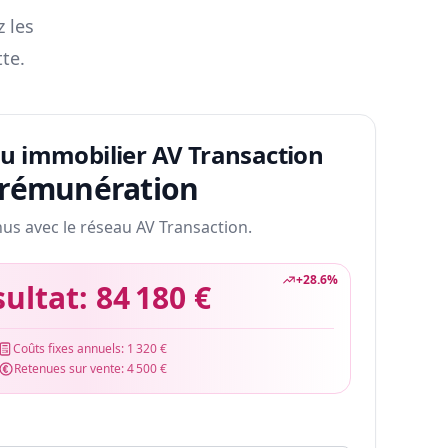
z les
te.
au immobilier AV Transaction
 rémunération
nus avec le réseau AV Transaction.
+
28.6
%
sultat:
84 180 €
Coûts fixes annuels:
1 320 €
Retenues sur vente:
4 500 €