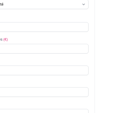
es
(€)