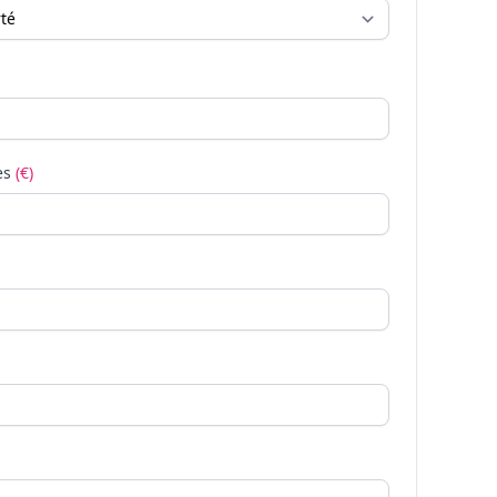
es
(€)