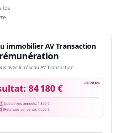
z les
te.
au immobilier AV Transaction
 rémunération
nus avec le réseau AV Transaction.
+
28.6
%
sultat:
84 180 €
Coûts fixes annuels:
1 320 €
Retenues sur vente:
4 500 €