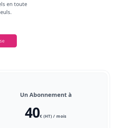
els en toute
euls.
se
Un Abonnement à
40
€ (HT) / mois