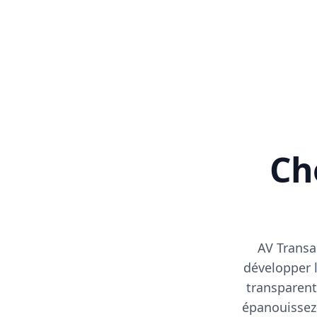
Cho
AV Transa
développer l
transparent
épanouissez-