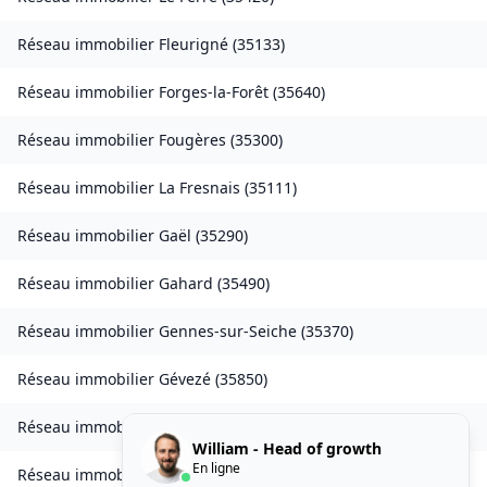
Réseau immobilier
Fleurigné
(
35133
)
Réseau immobilier
Forges-la-Forêt
(
35640
)
Réseau immobilier
Fougères
(
35300
)
Réseau immobilier
La Fresnais
(
35111
)
Réseau immobilier
Gaël
(
35290
)
Réseau immobilier
Gahard
(
35490
)
Réseau immobilier
Gennes-sur-Seiche
(
35370
)
Réseau immobilier
Gévezé
(
35850
)
Réseau immobilier
Gosné
(
35140
)
William - Head of growth
En ligne
Réseau immobilier
La Gouesnière
(
35350
)