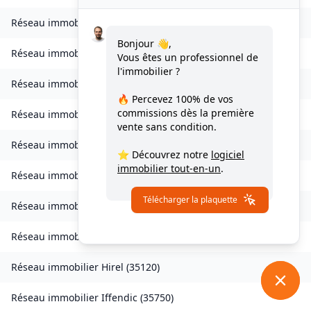
Réseau immobilier
Goven
(
35580
)
Bonjour 👋,
Réseau immobilier
Grand-Fougeray
(
35390
)
Vous êtes un professionnel de
l'immobilier ?
Réseau immobilier
La Guerche-de-Bretagne
(
35130
)
🔥 Percevez
100% de vos
commissions
dès la première
Réseau immobilier
Guichen
(
35580
)
vente sans condition.
Réseau immobilier
Guignen
(
35580
)
⭐ Découvrez notre
logiciel
immobilier tout-en-un
.
Réseau immobilier
Guipel
(
35440
)
Télécharger la plaquette
Réseau immobilier
Hédé-Bazouges
(
35630
)
Réseau immobilier
L'Hermitage
(
35590
)
Réseau immobilier
Hirel
(
35120
)
Réseau immobilier
Iffendic
(
35750
)