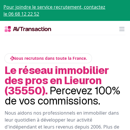
Pour joindre le service recrutement, contactez
le 06 68 12 22 52
Op
Nous recrutons dans toute la France.
Le réseau immobilier
des pros en Lieuron
(35550).
Percevez 100%
de vos commissions.
Nous aidons nos professionnels en immobilier dans
leur quotidien à développer leur activité
d'indépendant et leurs revenus depuis 2006. Plus de