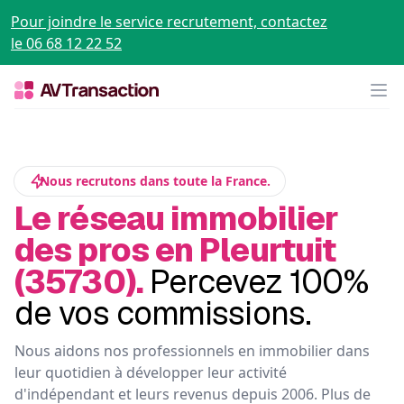
Pour joindre le service recrutement, contactez
le 06 68 12 22 52
Op
Nous recrutons dans toute la France.
Le réseau immobilier
des pros en Pleurtuit
(35730).
Percevez 100%
de vos commissions.
Nous aidons nos professionnels en immobilier dans
leur quotidien à développer leur activité
d'indépendant et leurs revenus depuis 2006. Plus de