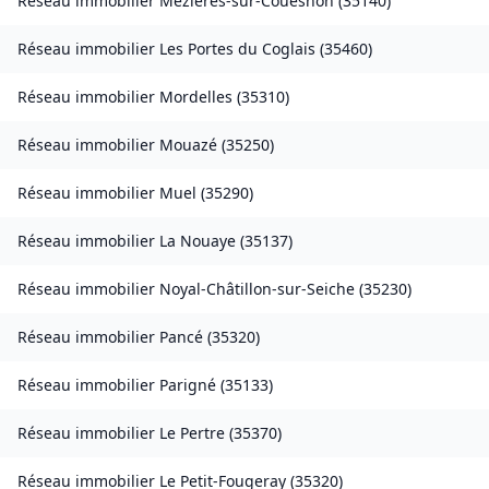
Réseau immobilier
Mézières-sur-Couesnon
(
35140
)
Réseau immobilier
Les Portes du Coglais
(
35460
)
Réseau immobilier
Mordelles
(
35310
)
Réseau immobilier
Mouazé
(
35250
)
Réseau immobilier
Muel
(
35290
)
Réseau immobilier
La Nouaye
(
35137
)
Réseau immobilier
Noyal-Châtillon-sur-Seiche
(
35230
)
Réseau immobilier
Pancé
(
35320
)
Réseau immobilier
Parigné
(
35133
)
Réseau immobilier
Le Pertre
(
35370
)
Réseau immobilier
Le Petit-Fougeray
(
35320
)