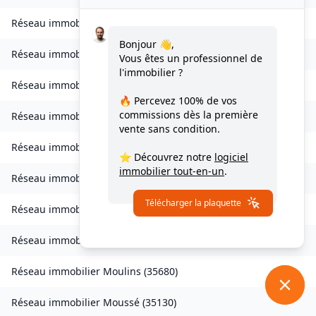
Réseau immobilier
Livré-sur-Changeon
(
35450
)
Bonjour 👋,
Réseau immobilier
Lohéac
(
35550
)
Vous êtes un professionnel de
l'immobilier ?
Réseau immobilier
Longaulnay
(
35190
)
🔥 Percevez
100% de vos
commissions
dès la première
Réseau immobilier
Loutehel
(
35330
)
vente sans condition.
Réseau immobilier
Louvigné-du-Désert
(
35420
)
⭐ Découvrez notre
logiciel
immobilier tout-en-un
.
Réseau immobilier
Martigné-Ferchaud
(
35640
)
Télécharger la plaquette
Réseau immobilier
Maxent
(
35380
)
Réseau immobilier
Meillac
(
35270
)
Réseau immobilier
Moulins
(
35680
)
Réseau immobilier
Moussé
(
35130
)