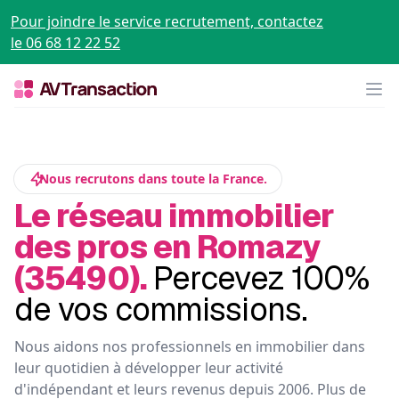
Pour joindre le service recrutement, contactez
le 06 68 12 22 52
Op
Nous recrutons dans toute la France.
Le réseau immobilier
des pros en Romazy
(35490).
Percevez 100%
de vos commissions.
Nous aidons nos professionnels en immobilier dans
leur quotidien à développer leur activité
d'indépendant et leurs revenus depuis 2006. Plus de