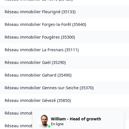
Réseau immobilier
Fleurigné
(
35133
)
Réseau immobilier
Forges-la-Forêt
(
35640
)
Réseau immobilier
Fougères
(
35300
)
Réseau immobilier
La Fresnais
(
35111
)
Réseau immobilier
Gaël
(
35290
)
Réseau immobilier
Gahard
(
35490
)
Réseau immobilier
Gennes-sur-Seiche
(
35370
)
Réseau immobilier
Gévezé
(
35850
)
Réseau immobilier
Gosné
(
35140
)
William - Head of growth
En ligne
Réseau immobilier
La Gouesnière
(
35350
)