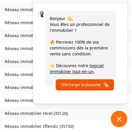
Réseau immobilier
Goven
(
35580
)
Bonjour 👋,
Réseau immobilier
Grand-Fougeray
(
35390
)
Vous êtes un professionnel de
l'immobilier ?
Réseau immobilier
La Guerche-de-Bretagne
(
35130
)
🔥 Percevez
100% de vos
commissions
dès la première
Réseau immobilier
Guichen
(
35580
)
vente sans condition.
Réseau immobilier
Guignen
(
35580
)
⭐ Découvrez notre
logiciel
immobilier tout-en-un
.
Réseau immobilier
Guipel
(
35440
)
Télécharger la plaquette
Réseau immobilier
Hédé-Bazouges
(
35630
)
Réseau immobilier
L'Hermitage
(
35590
)
Réseau immobilier
Hirel
(
35120
)
Réseau immobilier
Iffendic
(
35750
)