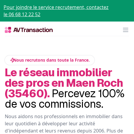
Pour joindre le service recrutement, contactez
le 06 68 12 22 52
Op
Nous recrutons dans toute la France.
Le réseau immobilier
des pros en Maen Roch
(35460).
Percevez 100%
de vos commissions.
Nous aidons nos professionnels en immobilier dans
leur quotidien à développer leur activité
d'indépendant et leurs revenus depuis 2006. Plus de