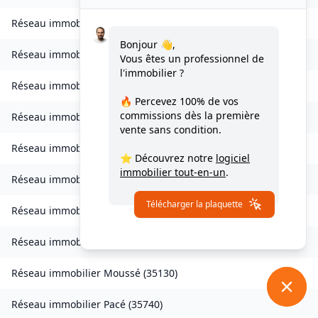
Réseau immobilier
Lohéac
(
35550
)
Bonjour 👋,
Réseau immobilier
Longaulnay
(
35190
)
Vous êtes un professionnel de
l'immobilier ?
Réseau immobilier
Loutehel
(
35330
)
🔥 Percevez
100% de vos
commissions
dès la première
Réseau immobilier
Louvigné-du-Désert
(
35420
)
vente sans condition.
Réseau immobilier
Martigné-Ferchaud
(
35640
)
⭐ Découvrez notre
logiciel
immobilier tout-en-un
.
Réseau immobilier
Maxent
(
35380
)
Télécharger la plaquette
Réseau immobilier
Meillac
(
35270
)
Réseau immobilier
Moulins
(
35680
)
Réseau immobilier
Moussé
(
35130
)
Réseau immobilier
Pacé
(
35740
)