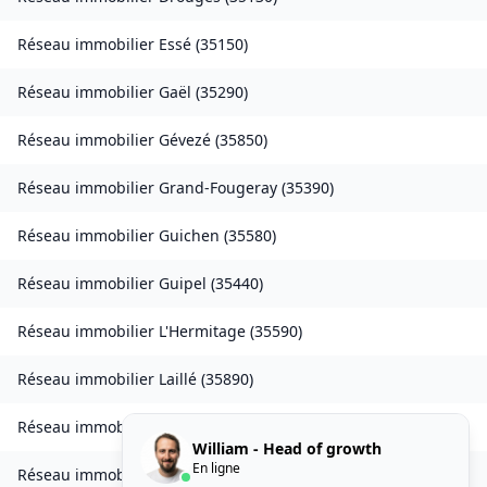
Réseau immobilier
Essé
(
35150
)
Réseau immobilier
Gaël
(
35290
)
Réseau immobilier
Gévezé
(
35850
)
Réseau immobilier
Grand-Fougeray
(
35390
)
Réseau immobilier
Guichen
(
35580
)
Réseau immobilier
Guipel
(
35440
)
Réseau immobilier
L'Hermitage
(
35590
)
Réseau immobilier
Laillé
(
35890
)
Réseau immobilier
Landavran
(
35450
)
William - Head of growth
En ligne
Réseau immobilier
Livré-sur-Changeon
(
35450
)