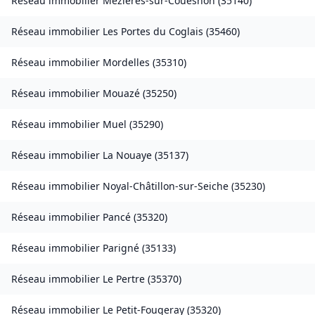
Réseau immobilier
Mézières-sur-Couesnon
(
35140
)
Réseau immobilier
Les Portes du Coglais
(
35460
)
Réseau immobilier
Mordelles
(
35310
)
Réseau immobilier
Mouazé
(
35250
)
Réseau immobilier
Muel
(
35290
)
Réseau immobilier
La Nouaye
(
35137
)
Réseau immobilier
Noyal-Châtillon-sur-Seiche
(
35230
)
Réseau immobilier
Pancé
(
35320
)
Réseau immobilier
Parigné
(
35133
)
Réseau immobilier
Le Pertre
(
35370
)
Réseau immobilier
Le Petit-Fougeray
(
35320
)