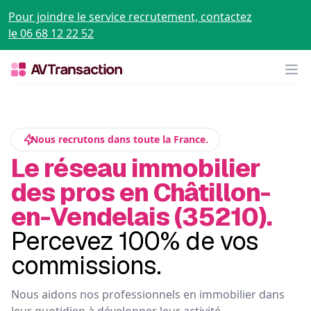
Pour joindre le service recrutement, contactez
le 06 68 12 22 52
Op
Nous recrutons dans toute la France.
Le réseau immobilier
des pros en Châtillon-
en-Vendelais (35210).
Percevez 100% de vos
commissions.
Nous aidons nos professionnels en immobilier dans