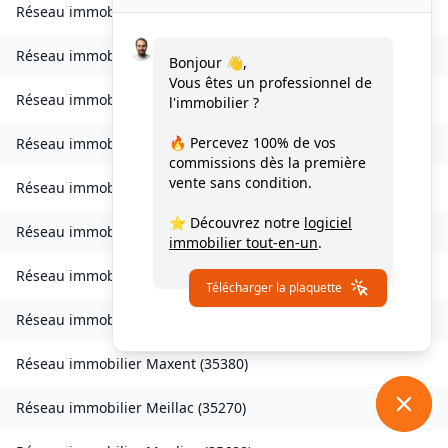
Réseau immobilier
Laillé
(
35890
)
Réseau immobilier
Landavran
(
35450
)
Bonjour 👋,
Vous êtes un professionnel de
Réseau immobilier
Livré-sur-Changeon
(
35450
)
l'immobilier ?
🔥 Percevez
100% de vos
Réseau immobilier
Lohéac
(
35550
)
commissions
dès la première
vente sans condition.
Réseau immobilier
Longaulnay
(
35190
)
⭐ Découvrez notre
logiciel
Réseau immobilier
Loutehel
(
35330
)
immobilier tout-en-un
.
Réseau immobilier
Louvigné-du-Désert
(
35420
)
Télécharger la plaquette
Réseau immobilier
Martigné-Ferchaud
(
35640
)
Réseau immobilier
Maxent
(
35380
)
Réseau immobilier
Meillac
(
35270
)