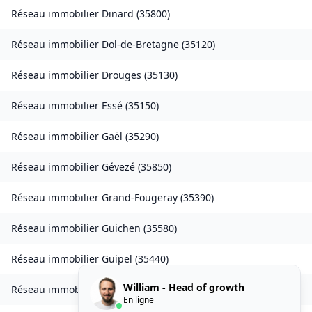
Réseau immobilier
Dinard
(
35800
)
Réseau immobilier
Dol-de-Bretagne
(
35120
)
Réseau immobilier
Drouges
(
35130
)
Réseau immobilier
Essé
(
35150
)
Réseau immobilier
Gaël
(
35290
)
Réseau immobilier
Gévezé
(
35850
)
Réseau immobilier
Grand-Fougeray
(
35390
)
Réseau immobilier
Guichen
(
35580
)
Réseau immobilier
Guipel
(
35440
)
William - Head of growth
Réseau immobilier
L'Hermitage
(
35590
)
En ligne