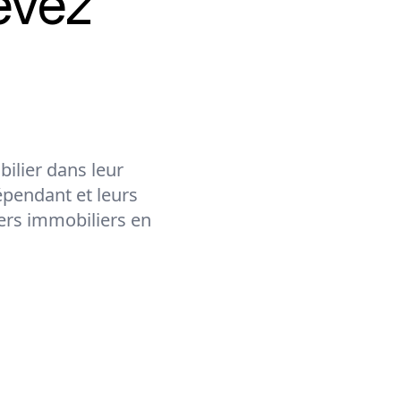
evez
ilier dans leur
épendant et leurs
lers immobiliers en