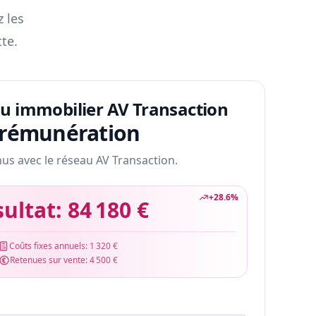
z les
te.
au immobilier AV Transaction
 rémunération
nus avec le réseau AV Transaction.
+
28.6
%
sultat:
84 180 €
Coûts fixes annuels:
1 320 €
Retenues sur vente:
4 500 €