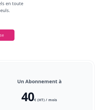
els en toute
euls.
se
Un Abonnement à
40
€ (HT) / mois