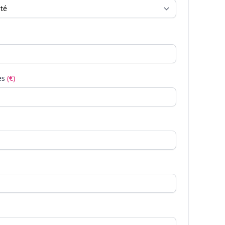
es
(€)