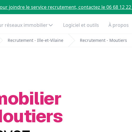
our joindre le service recrutement, contactez le 06 68 12 22
r réseaux immobilier
Logiciel et outils
À propos
Recrutement - Ille-et-Vilaine
Recrutement - Moutiers
mobilier
Moutiers