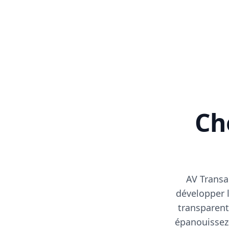
Cho
AV Transa
développer l
transparent
épanouissez-