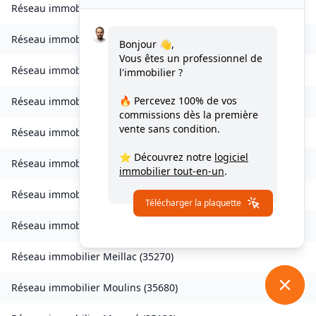
Réseau immobilier
Landavran
(
35450
)
Réseau immobilier
Livré-sur-Changeon
(
35450
)
Bonjour 👋,
Vous êtes un professionnel de
Réseau immobilier
Lohéac
(
35550
)
l'immobilier ?
🔥 Percevez
100% de vos
Réseau immobilier
Longaulnay
(
35190
)
commissions
dès la première
vente sans condition.
Réseau immobilier
Loutehel
(
35330
)
⭐ Découvrez notre
logiciel
Réseau immobilier
Louvigné-du-Désert
(
35420
)
immobilier tout-en-un
.
Réseau immobilier
Martigné-Ferchaud
(
35640
)
Télécharger la plaquette
Réseau immobilier
Maxent
(
35380
)
Réseau immobilier
Meillac
(
35270
)
Réseau immobilier
Moulins
(
35680
)