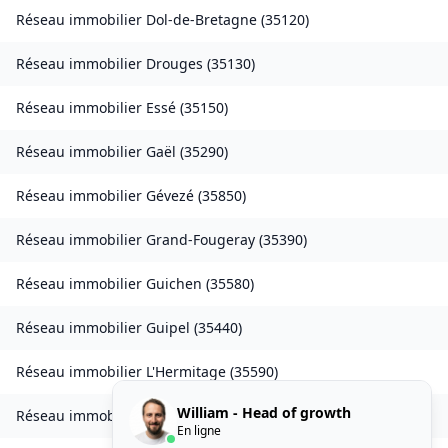
Réseau immobilier
Dol-de-Bretagne
(
35120
)
Réseau immobilier
Drouges
(
35130
)
Réseau immobilier
Essé
(
35150
)
Réseau immobilier
Gaël
(
35290
)
Réseau immobilier
Gévezé
(
35850
)
Réseau immobilier
Grand-Fougeray
(
35390
)
Réseau immobilier
Guichen
(
35580
)
Réseau immobilier
Guipel
(
35440
)
Réseau immobilier
L'Hermitage
(
35590
)
William - Head of growth
Réseau immobilier
Laillé
(
35890
)
En ligne