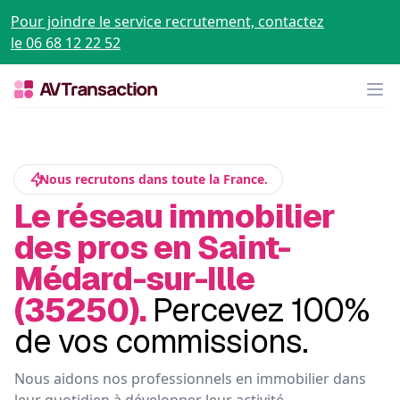
Pour joindre le service recrutement, contactez
le 06 68 12 22 52
Op
Nous recrutons dans toute la France.
Le réseau immobilier
des pros en Saint-
Médard-sur-Ille
(35250).
Percevez 100%
de vos commissions.
Nous aidons nos professionnels en immobilier dans