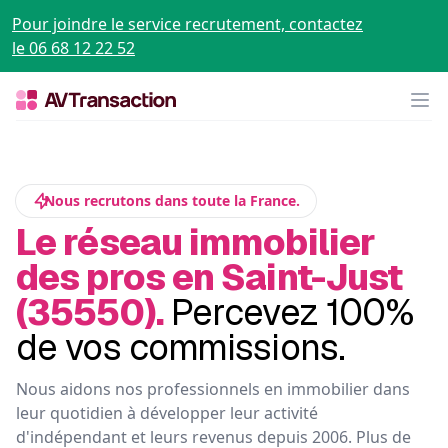
Pour joindre le service recrutement, contactez
le 06 68 12 22 52
Op
Nous recrutons dans toute la France.
Le réseau immobilier
des pros en Saint-Just
(35550).
Percevez 100%
de vos commissions.
Nous aidons nos professionnels en immobilier dans
leur quotidien à développer leur activité
d'indépendant et leurs revenus depuis 2006. Plus de