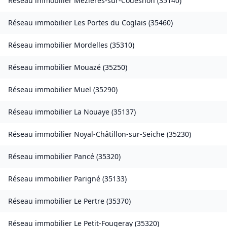
Réseau immobilier
Mézières-sur-Couesnon
(
35140
)
Réseau immobilier
Les Portes du Coglais
(
35460
)
Réseau immobilier
Mordelles
(
35310
)
Réseau immobilier
Mouazé
(
35250
)
Réseau immobilier
Muel
(
35290
)
Réseau immobilier
La Nouaye
(
35137
)
Réseau immobilier
Noyal-Châtillon-sur-Seiche
(
35230
)
Réseau immobilier
Pancé
(
35320
)
Réseau immobilier
Parigné
(
35133
)
Réseau immobilier
Le Pertre
(
35370
)
Réseau immobilier
Le Petit-Fougeray
(
35320
)