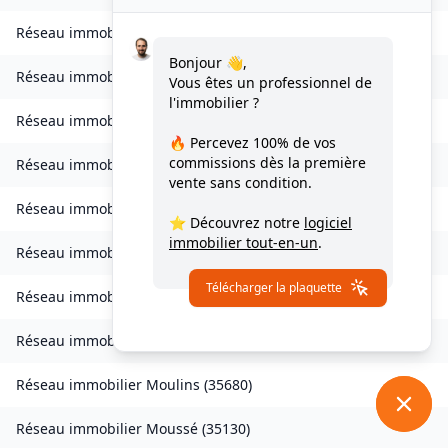
Réseau immobilier
Livré-sur-Changeon
(
35450
)
Bonjour 👋,
Réseau immobilier
Lohéac
(
35550
)
Vous êtes un professionnel de
l'immobilier ?
Réseau immobilier
Longaulnay
(
35190
)
🔥 Percevez
100% de vos
commissions
dès la première
Réseau immobilier
Loutehel
(
35330
)
vente sans condition.
Réseau immobilier
Louvigné-du-Désert
(
35420
)
⭐ Découvrez notre
logiciel
immobilier tout-en-un
.
Réseau immobilier
Martigné-Ferchaud
(
35640
)
Télécharger la plaquette
Réseau immobilier
Maxent
(
35380
)
Réseau immobilier
Meillac
(
35270
)
Réseau immobilier
Moulins
(
35680
)
Réseau immobilier
Moussé
(
35130
)