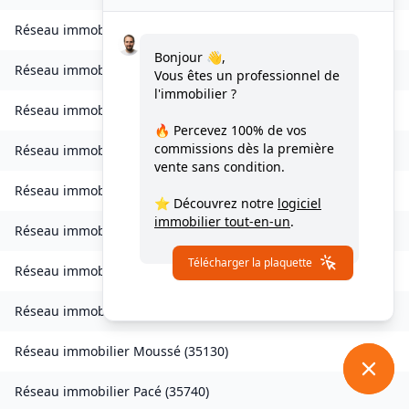
Réseau immobilier
Lohéac
(
35550
)
Bonjour 👋,
Réseau immobilier
Longaulnay
(
35190
)
Vous êtes un professionnel de
l'immobilier ?
Réseau immobilier
Loutehel
(
35330
)
🔥 Percevez
100% de vos
commissions
dès la première
Réseau immobilier
Louvigné-du-Désert
(
35420
)
vente sans condition.
Réseau immobilier
Martigné-Ferchaud
(
35640
)
⭐ Découvrez notre
logiciel
immobilier tout-en-un
.
Réseau immobilier
Maxent
(
35380
)
Télécharger la plaquette
Réseau immobilier
Meillac
(
35270
)
Réseau immobilier
Moulins
(
35680
)
Réseau immobilier
Moussé
(
35130
)
Réseau immobilier
Pacé
(
35740
)