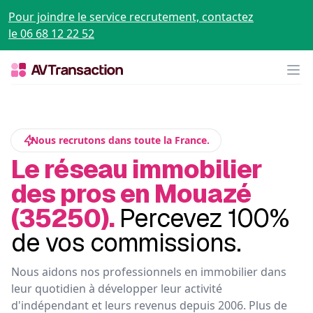
Pour joindre le service recrutement, contactez
le 06 68 12 22 52
Op
Nous recrutons dans toute la France.
Le réseau immobilier
des pros en Mouazé
(35250).
Percevez 100%
de vos commissions.
Nous aidons nos professionnels en immobilier dans
leur quotidien à développer leur activité
d'indépendant et leurs revenus depuis 2006. Plus de