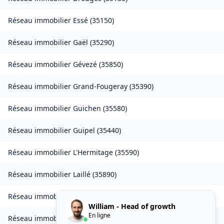
Réseau immobilier
Essé
(
35150
)
Réseau immobilier
Gaël
(
35290
)
Réseau immobilier
Gévezé
(
35850
)
Réseau immobilier
Grand-Fougeray
(
35390
)
Réseau immobilier
Guichen
(
35580
)
Réseau immobilier
Guipel
(
35440
)
Réseau immobilier
L'Hermitage
(
35590
)
Réseau immobilier
Laillé
(
35890
)
Réseau immobilier
Landavran
(
35450
)
William - Head of growth
En ligne
Réseau immobilier
Livré-sur-Changeon
(
35450
)