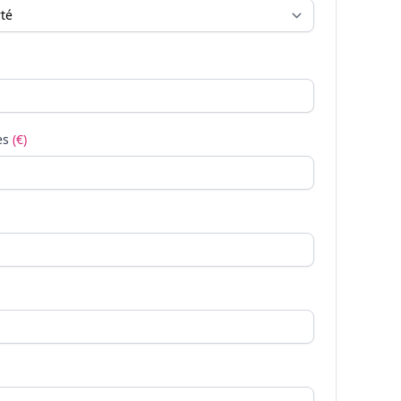
es
(€)