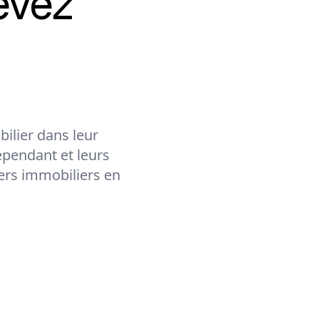
evez
ilier dans leur
épendant et leurs
lers immobiliers en