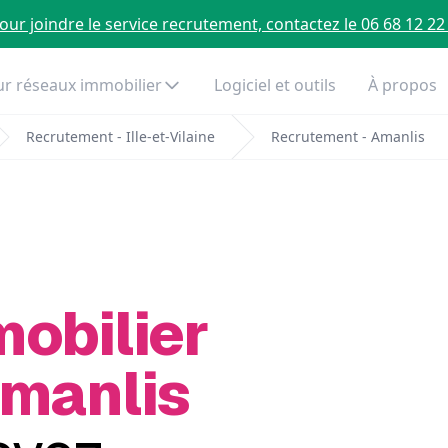
our joindre le service recrutement, contactez le 06 68 12 22
r réseaux immobilier
Logiciel et outils
À propos
Recrutement - Ille-et-Vilaine
Recrutement - Amanlis
mobilier
Amanlis