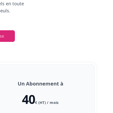
els en toute
euls.
se
Un Abonnement à
40
€ (HT) / mois