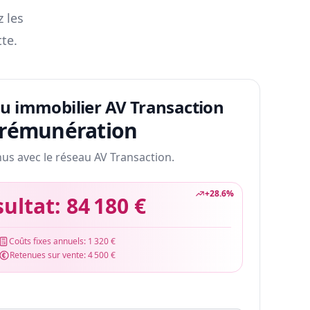
z les
te.
au immobilier AV Transaction
 rémunération
nus avec le réseau AV Transaction.
+
28.6
%
sultat:
84 180 €
Coûts fixes annuels:
1 320 €
Retenues sur vente:
4 500 €