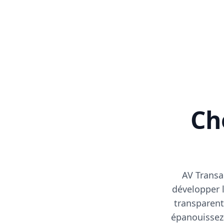
Cho
AV Transa
développer l
transparent
épanouissez-