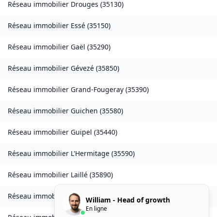
Réseau immobilier
Drouges
(
35130
)
Réseau immobilier
Essé
(
35150
)
Réseau immobilier
Gaël
(
35290
)
Réseau immobilier
Gévezé
(
35850
)
Réseau immobilier
Grand-Fougeray
(
35390
)
Réseau immobilier
Guichen
(
35580
)
Réseau immobilier
Guipel
(
35440
)
Réseau immobilier
L'Hermitage
(
35590
)
Réseau immobilier
Laillé
(
35890
)
Réseau immobilier
Landavran
(
35450
)
William - Head of growth
En ligne