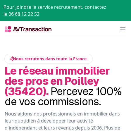
Pour joindre le service recrutement, contactez
le 06 68 12 22 52
Op
Nous recrutons dans toute la France.
Le réseau immobilier
des pros en Poilley
(35420).
Percevez 100%
de vos commissions.
Nous aidons nos professionnels en immobilier dans
leur quotidien à développer leur activité
d'indépendant et leurs revenus depuis 2006. Plus de