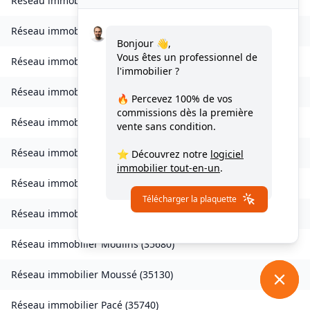
Réseau immobilier
Livré-sur-Changeon
(
35450
)
Réseau immobilier
Lohéac
(
35550
)
Bonjour 👋,
Vous êtes un professionnel de
Réseau immobilier
Longaulnay
(
35190
)
l'immobilier ?
Réseau immobilier
Loutehel
(
35330
)
🔥 Percevez
100% de vos
commissions
dès la première
Réseau immobilier
Louvigné-du-Désert
(
35420
)
vente sans condition.
Réseau immobilier
Martigné-Ferchaud
(
35640
)
⭐ Découvrez notre
logiciel
immobilier tout-en-un
.
Réseau immobilier
Maxent
(
35380
)
Télécharger la plaquette
Réseau immobilier
Meillac
(
35270
)
Réseau immobilier
Moulins
(
35680
)
Réseau immobilier
Moussé
(
35130
)
Réseau immobilier
Pacé
(
35740
)