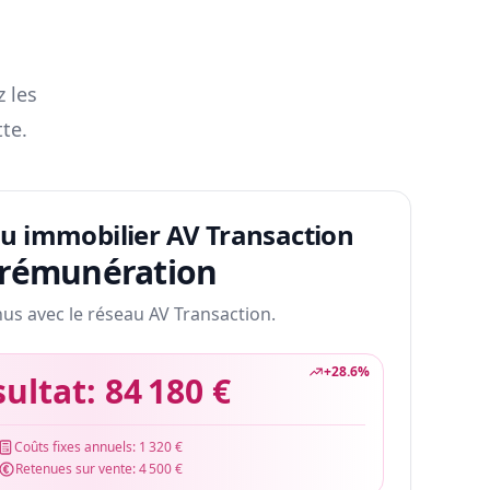
z les
te.
au immobilier AV Transaction
 rémunération
nus avec le réseau AV Transaction.
+
28.6
%
sultat:
84 180 €
Coûts fixes annuels:
1 320 €
Retenues sur vente:
4 500 €