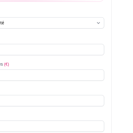
es
(€)