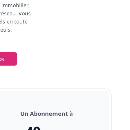
 immobilier,
 réseau. Vous
els en toute
euls.
se
Un Abonnement à