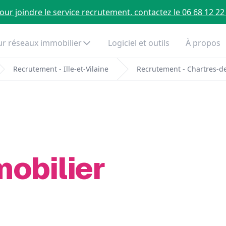
our joindre le service recrutement, contactez le 06 68 12 22
r réseaux immobilier
Logiciel et outils
À propos
Recrutement - Ille-et-Vilaine
Recrutement - Chartres-d
mobilier