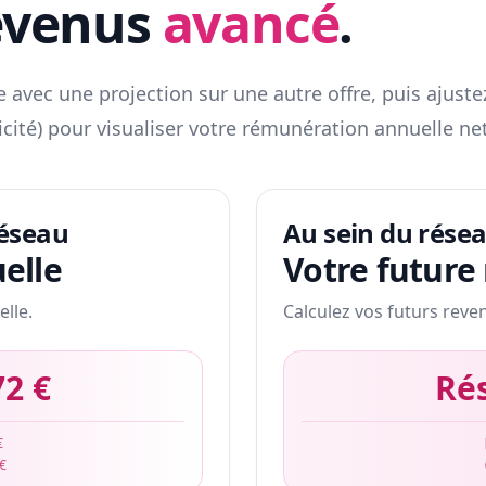
evenus
avancé
.
 avec une projection sur une autre offre, puis ajuste
icité) pour visualiser votre rémunération annuelle net
réseau
Au sein du rése
elle
Votre future
elle.
Calculez vos futurs reve
72 €
Ré
€
 €