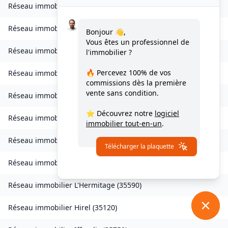
Réseau immobilier
La Gouesnière
(
35350
)
Réseau immobilier
Goven
(
35580
)
Bonjour 👋,
Vous êtes un professionnel de
Réseau immobilier
Grand-Fougeray
(
35390
)
l'immobilier ?
🔥 Percevez
100% de vos
Réseau immobilier
La Guerche-de-Bretagne
(
35130
)
commissions
dès la première
vente sans condition.
Réseau immobilier
Guichen
(
35580
)
⭐ Découvrez notre
logiciel
Réseau immobilier
Guignen
(
35580
)
immobilier tout-en-un
.
Réseau immobilier
Guipel
(
35440
)
Télécharger la plaquette
Réseau immobilier
Hédé-Bazouges
(
35630
)
Réseau immobilier
L'Hermitage
(
35590
)
Réseau immobilier
Hirel
(
35120
)