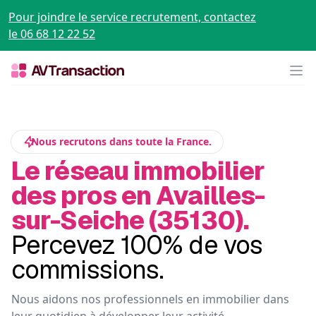
Pour joindre le service recrutement, contactez
le 06 68 12 22 52
Op
Nous recrutons dans toute la France.
Le réseau immobilier
des pros en Availles-
sur-Seiche (35130).
Percevez 100% de vos
commissions.
Nous aidons nos professionnels en immobilier dans