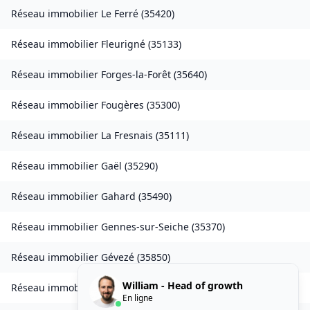
Réseau immobilier
Le Ferré
(
35420
)
Réseau immobilier
Fleurigné
(
35133
)
Réseau immobilier
Forges-la-Forêt
(
35640
)
Réseau immobilier
Fougères
(
35300
)
Réseau immobilier
La Fresnais
(
35111
)
Réseau immobilier
Gaël
(
35290
)
Réseau immobilier
Gahard
(
35490
)
Réseau immobilier
Gennes-sur-Seiche
(
35370
)
Réseau immobilier
Gévezé
(
35850
)
William - Head of growth
Réseau immobilier
Gosné
(
35140
)
En ligne