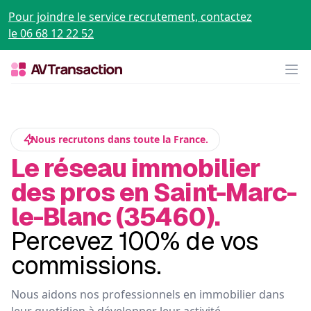
Pour joindre le service recrutement, contactez
le 06 68 12 22 52
Op
Nous recrutons dans toute la France.
Le réseau immobilier
des pros en Saint-Marc-
le-Blanc (35460).
Percevez 100% de vos
commissions.
Nous aidons nos professionnels en immobilier dans