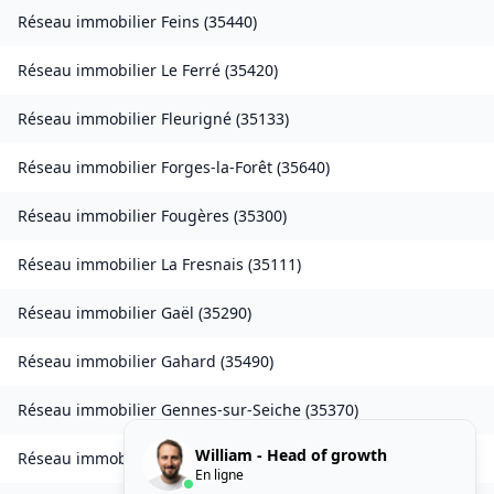
Réseau immobilier
Feins
(
35440
)
Réseau immobilier
Le Ferré
(
35420
)
Réseau immobilier
Fleurigné
(
35133
)
Réseau immobilier
Forges-la-Forêt
(
35640
)
Réseau immobilier
Fougères
(
35300
)
Réseau immobilier
La Fresnais
(
35111
)
Réseau immobilier
Gaël
(
35290
)
Réseau immobilier
Gahard
(
35490
)
Réseau immobilier
Gennes-sur-Seiche
(
35370
)
William - Head of growth
Réseau immobilier
Gévezé
(
35850
)
En ligne