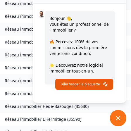
Réseau immobilier
Gosné
(
35140
)
Réseau immobilier
La Gouesnière
(
35350
)
Bonjour 👋,
Vous êtes un professionnel de
Réseau immobilier
Goven
(
35580
)
l'immobilier ?
🔥 Percevez
100% de vos
Réseau immobilier
Grand-Fougeray
(
35390
)
commissions
dès la première
vente sans condition.
Réseau immobilier
La Guerche-de-Bretagne
(
35130
)
⭐ Découvrez notre
logiciel
Réseau immobilier
Guichen
(
35580
)
immobilier tout-en-un
.
Réseau immobilier
Guignen
(
35580
)
Télécharger la plaquette
Réseau immobilier
Guipel
(
35440
)
Réseau immobilier
Hédé-Bazouges
(
35630
)
Réseau immobilier
L'Hermitage
(
35590
)