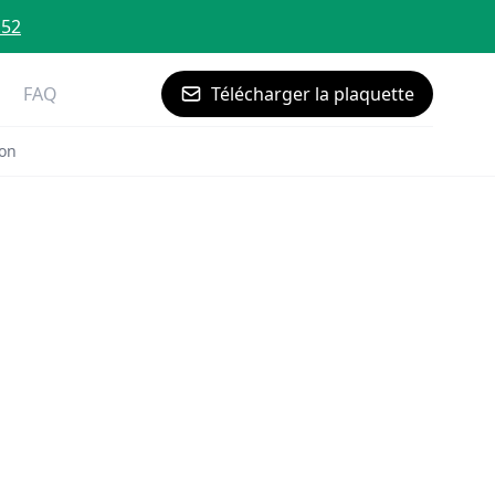
 52
FAQ
Télécharger la plaquette
non