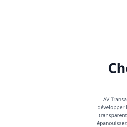
Cho
AV Transa
développer l
transparent
épanouissez-