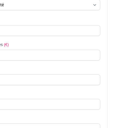
es
(€)