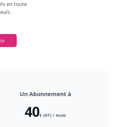
els en toute
euls.
se
Un Abonnement à
40
€ (HT) / mois