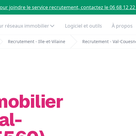
our joindre le service recrutement, contactez le 06 68 12 22
r réseaux immobilier
Logiciel et outils
À propos
Recrutement - Ille-et-Vilaine
Recrutement - Val-Coues
mobilier
al-