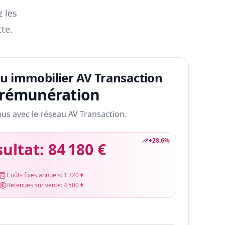
z les
te.
au immobilier AV Transaction
 rémunération
nus avec le réseau AV Transaction.
+
28.6
%
sultat:
84 180 €
Coûts fixes annuels:
1 320 €
Retenues sur vente:
4 500 €