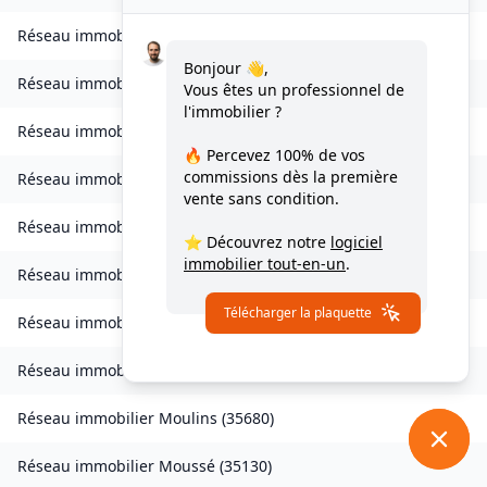
Réseau immobilier
Livré-sur-Changeon
(
35450
)
Bonjour 👋,
Réseau immobilier
Lohéac
(
35550
)
Vous êtes un professionnel de
l'immobilier ?
Réseau immobilier
Longaulnay
(
35190
)
🔥 Percevez
100% de vos
commissions
dès la première
Réseau immobilier
Loutehel
(
35330
)
vente sans condition.
Réseau immobilier
Louvigné-du-Désert
(
35420
)
⭐ Découvrez notre
logiciel
immobilier tout-en-un
.
Réseau immobilier
Martigné-Ferchaud
(
35640
)
Télécharger la plaquette
Réseau immobilier
Maxent
(
35380
)
Réseau immobilier
Meillac
(
35270
)
Réseau immobilier
Moulins
(
35680
)
Réseau immobilier
Moussé
(
35130
)