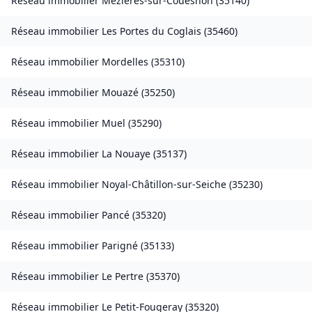
Réseau immobilier
Mézières-sur-Couesnon
(
35140
)
Réseau immobilier
Les Portes du Coglais
(
35460
)
Réseau immobilier
Mordelles
(
35310
)
Réseau immobilier
Mouazé
(
35250
)
Réseau immobilier
Muel
(
35290
)
Réseau immobilier
La Nouaye
(
35137
)
Réseau immobilier
Noyal-Châtillon-sur-Seiche
(
35230
)
Réseau immobilier
Pancé
(
35320
)
Réseau immobilier
Parigné
(
35133
)
Réseau immobilier
Le Pertre
(
35370
)
Réseau immobilier
Le Petit-Fougeray
(
35320
)