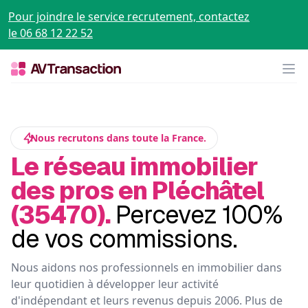
Pour joindre le service recrutement, contactez
le 06 68 12 22 52
Op
Nous recrutons dans toute la France.
Le réseau immobilier
des pros en Pléchâtel
(35470).
Percevez 100%
de vos commissions.
Nous aidons nos professionnels en immobilier dans
leur quotidien à développer leur activité
d'indépendant et leurs revenus depuis 2006. Plus de