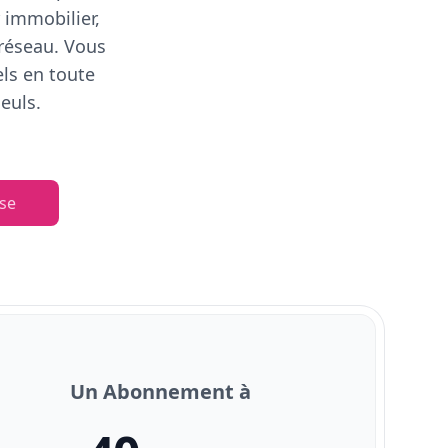
 immobilier,
 réseau. Vous
els en toute
euls.
se
Un Abonnement à