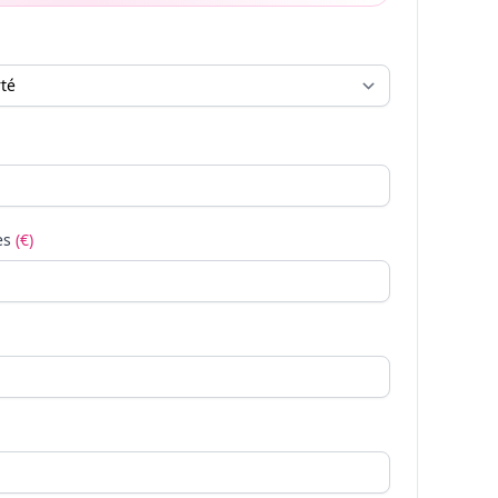
es
(€)