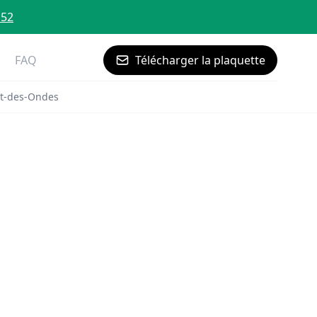
 52
FAQ
Télécharger la plaquette
ît-des-Ondes