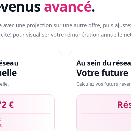
evenus
avancé
.
 avec une projection sur une autre offre, puis ajuste
icité) pour visualiser votre rémunération annuelle net
réseau
Au sein du rése
elle
Votre future
elle.
Calculez vos futurs reve
72 €
Ré
€
 €