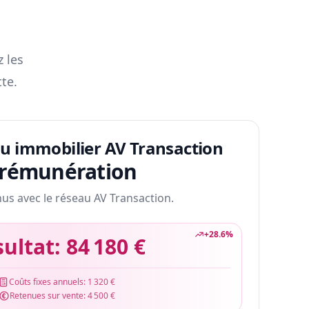
z les
te.
au immobilier AV Transaction
 rémunération
nus avec le réseau AV Transaction.
+
28.6
%
sultat:
84 180 €
Coûts fixes annuels:
1 320 €
Retenues sur vente:
4 500 €