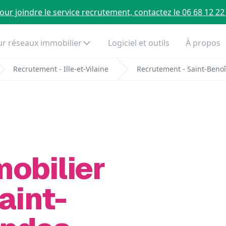
our joindre le service recrutement, contactez le 06 68 12 22
r réseaux immobilier
Logiciel et outils
À propos
Recrutement - Ille-et-Vilaine
Recrutement - Saint-Beno
mobilier
aint-