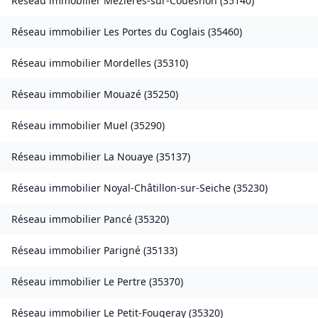
Réseau immobilier
Mézières-sur-Couesnon
(
35140
)
Réseau immobilier
Les Portes du Coglais
(
35460
)
Réseau immobilier
Mordelles
(
35310
)
Réseau immobilier
Mouazé
(
35250
)
Réseau immobilier
Muel
(
35290
)
Réseau immobilier
La Nouaye
(
35137
)
Réseau immobilier
Noyal-Châtillon-sur-Seiche
(
35230
)
Réseau immobilier
Pancé
(
35320
)
Réseau immobilier
Parigné
(
35133
)
Réseau immobilier
Le Pertre
(
35370
)
Réseau immobilier
Le Petit-Fougeray
(
35320
)