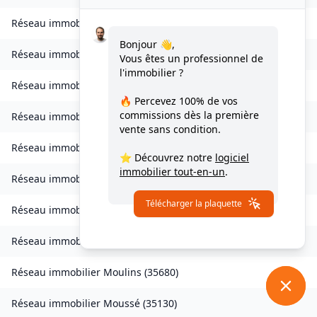
Réseau immobilier
Livré-sur-Changeon
(
35450
)
Bonjour 👋,
Réseau immobilier
Lohéac
(
35550
)
Vous êtes un professionnel de
l'immobilier ?
Réseau immobilier
Longaulnay
(
35190
)
🔥 Percevez
100% de vos
commissions
dès la première
Réseau immobilier
Loutehel
(
35330
)
vente sans condition.
Réseau immobilier
Louvigné-du-Désert
(
35420
)
⭐ Découvrez notre
logiciel
immobilier tout-en-un
.
Réseau immobilier
Martigné-Ferchaud
(
35640
)
Télécharger la plaquette
Réseau immobilier
Maxent
(
35380
)
Réseau immobilier
Meillac
(
35270
)
Réseau immobilier
Moulins
(
35680
)
Réseau immobilier
Moussé
(
35130
)