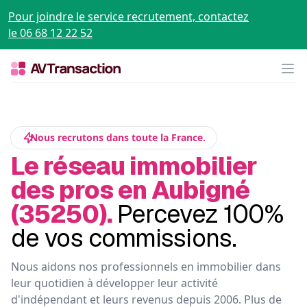
Pour joindre le service recrutement, contactez
le 06 68 12 22 52
Op
Nous recrutons dans toute la France.
Le réseau immobilier
des pros en Aubigné
(35250).
Percevez 100%
de vos commissions.
Nous aidons nos professionnels en immobilier dans
leur quotidien à développer leur activité
d'indépendant et leurs revenus depuis 2006. Plus de