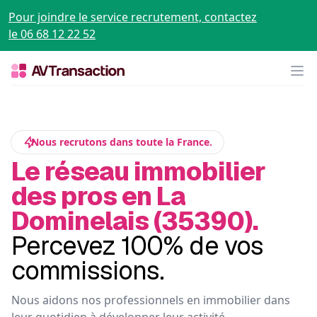
Pour joindre le service recrutement, contactez
le 06 68 12 22 52
Op
Nous recrutons dans toute la France.
Le réseau immobilier
des pros en La
Dominelais (35390).
Percevez 100% de vos
commissions.
Nous aidons nos professionnels en immobilier dans