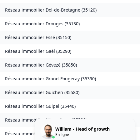
Réseau immobilier
Dol-de-Bretagne
(
35120
)
Réseau immobilier
Drouges
(
35130
)
Réseau immobilier
Essé
(
35150
)
Réseau immobilier
Gaël
(
35290
)
Réseau immobilier
Gévezé
(
35850
)
Réseau immobilier
Grand-Fougeray
(
35390
)
Réseau immobilier
Guichen
(
35580
)
Réseau immobilier
Guipel
(
35440
)
Réseau immobilier
L'Hermitage
(
35590
)
William - Head of growth
Réseau immobilier
Laillé
(
35890
)
En ligne