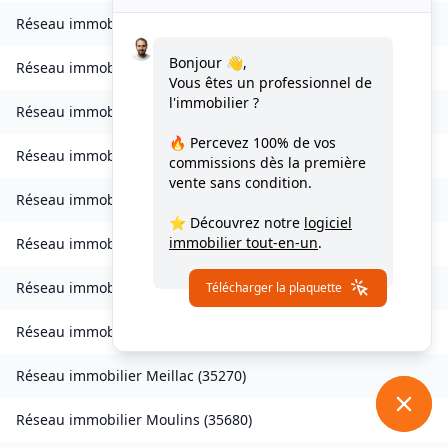
Réseau immobilier
Landavran
(
35450
)
Bonjour 👋,
Réseau immobilier
Livré-sur-Changeon
(
35450
)
Vous êtes un professionnel de
l'immobilier ?
Réseau immobilier
Lohéac
(
35550
)
🔥 Percevez
100% de vos
Réseau immobilier
Longaulnay
(
35190
)
commissions
dès la première
vente sans condition.
Réseau immobilier
Loutehel
(
35330
)
⭐ Découvrez notre
logiciel
immobilier tout-en-un
.
Réseau immobilier
Louvigné-du-Désert
(
35420
)
Réseau immobilier
Martigné-Ferchaud
(
35640
)
Télécharger la plaquette
Réseau immobilier
Maxent
(
35380
)
Réseau immobilier
Meillac
(
35270
)
Réseau immobilier
Moulins
(
35680
)