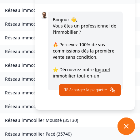
Réseau immobilier
Lohéac
(
35550
)
Bonjour 👋,
Réseau immobilier
Longaulnay
(
35190
)
Vous êtes un professionnel de
l'immobilier ?
Réseau immobilier
Loutehel
(
35330
)
🔥 Percevez
100% de vos
commissions
dès la première
Réseau immobilier
Louvigné-du-Désert
(
35420
)
vente sans condition.
Réseau immobilier
Martigné-Ferchaud
(
35640
)
⭐ Découvrez notre
logiciel
immobilier tout-en-un
.
Réseau immobilier
Maxent
(
35380
)
Télécharger la plaquette
Réseau immobilier
Meillac
(
35270
)
Réseau immobilier
Moulins
(
35680
)
Réseau immobilier
Moussé
(
35130
)
Réseau immobilier
Pacé
(
35740
)