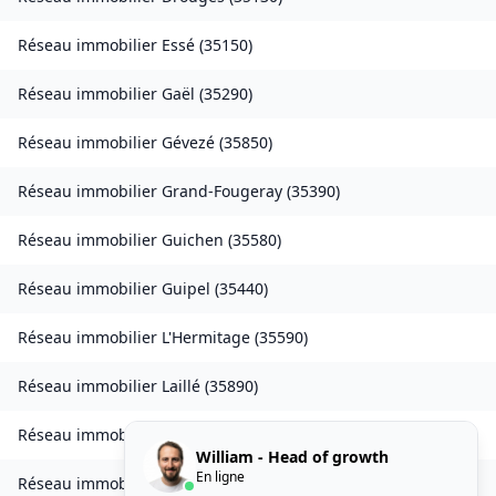
Réseau immobilier
Essé
(
35150
)
Réseau immobilier
Gaël
(
35290
)
Réseau immobilier
Gévezé
(
35850
)
Réseau immobilier
Grand-Fougeray
(
35390
)
Réseau immobilier
Guichen
(
35580
)
Réseau immobilier
Guipel
(
35440
)
Réseau immobilier
L'Hermitage
(
35590
)
Réseau immobilier
Laillé
(
35890
)
Réseau immobilier
Landavran
(
35450
)
William - Head of growth
En ligne
Réseau immobilier
Livré-sur-Changeon
(
35450
)