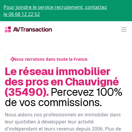
Pour joindre le service recrutement, contactez
le 06 68 12 22 52
Op
Nous recrutons dans toute la France.
Le réseau immobilier
des pros en Chauvigné
(35490).
Percevez 100%
de vos commissions.
Nous aidons nos professionnels en immobilier dans
leur quotidien à développer leur activité
d'indépendant et leurs revenus depuis 2006. Plus de