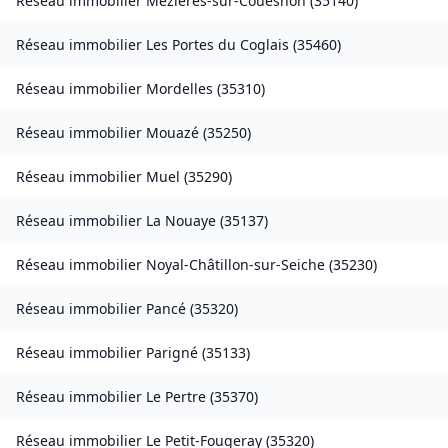
Réseau immobilier
Mézières-sur-Couesnon
(
35140
)
Réseau immobilier
Les Portes du Coglais
(
35460
)
Réseau immobilier
Mordelles
(
35310
)
Réseau immobilier
Mouazé
(
35250
)
Réseau immobilier
Muel
(
35290
)
Réseau immobilier
La Nouaye
(
35137
)
Réseau immobilier
Noyal-Châtillon-sur-Seiche
(
35230
)
Réseau immobilier
Pancé
(
35320
)
Réseau immobilier
Parigné
(
35133
)
Réseau immobilier
Le Pertre
(
35370
)
Réseau immobilier
Le Petit-Fougeray
(
35320
)