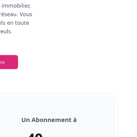
 immobilier,
 réseau. Vous
els en toute
euls.
se
Un Abonnement à