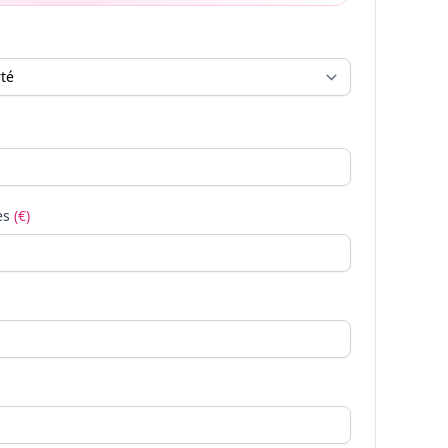
es
(€)