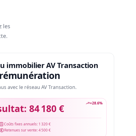
z les
te.
au immobilier AV Transaction
 rémunération
nus avec le réseau AV Transaction.
+
28.6
%
sultat:
84 180 €
Coûts fixes annuels:
1 320 €
Retenues sur vente:
4 500 €