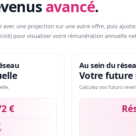
evenus
avancé
.
 avec une projection sur une autre offre, puis ajuste
icité) pour visualiser votre rémunération annuelle net
réseau
Au sein du rése
elle
Votre future
elle.
Calculez vos futurs reve
72 €
Ré
€
 €