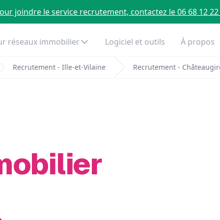
our joindre le service recrutement, contactez le 06 68 12 22
r réseaux immobilier
Logiciel et outils
À propos
Recrutement - Ille-et-Vilaine
Recrutement - Châteaugi
mobilier