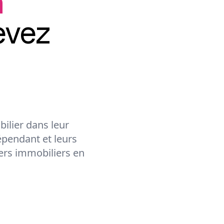
n
evez
ilier dans leur
épendant et leurs
lers immobiliers en