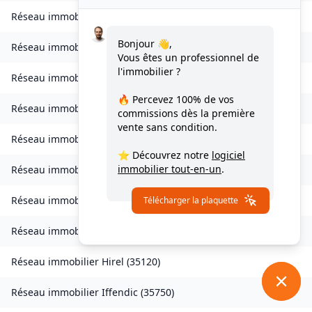
Réseau immobilier
Goven
(
35580
)
Bonjour 👋,
Réseau immobilier
Grand-Fougeray
(
35390
)
Vous êtes un professionnel de
l'immobilier ?
Réseau immobilier
La Guerche-de-Bretagne
(
35130
)
🔥 Percevez
100% de vos
Réseau immobilier
Guichen
(
35580
)
commissions
dès la première
vente sans condition.
Réseau immobilier
Guignen
(
35580
)
⭐ Découvrez notre
logiciel
immobilier tout-en-un
.
Réseau immobilier
Guipel
(
35440
)
Réseau immobilier
Hédé-Bazouges
(
35630
)
Télécharger la plaquette
Réseau immobilier
L'Hermitage
(
35590
)
Réseau immobilier
Hirel
(
35120
)
Réseau immobilier
Iffendic
(
35750
)