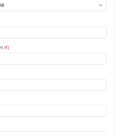
es
(€)