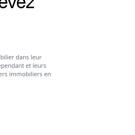
evez
ilier dans leur
épendant et leurs
lers immobiliers en