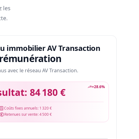
z les
te.
au immobilier AV Transaction
 rémunération
nus avec le réseau AV Transaction.
+
28.6
%
sultat:
84 180 €
Coûts fixes annuels:
1 320 €
Retenues sur vente:
4 500 €