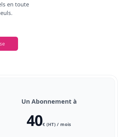
els en toute
euls.
se
Un Abonnement à
40
€ (HT) / mois