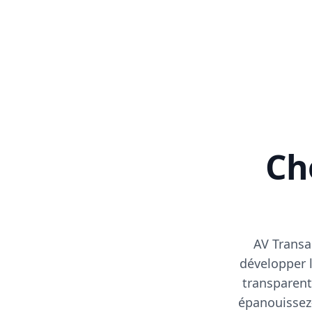
Cho
AV Transa
développer l
transparent
épanouissez-