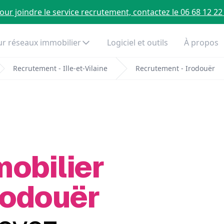
our joindre le service recrutement, contactez le 06 68 12 22
r réseaux immobilier
Logiciel et outils
À propos
Recrutement - Ille-et-Vilaine
Recrutement - Irodouër
mobilier
rodouër