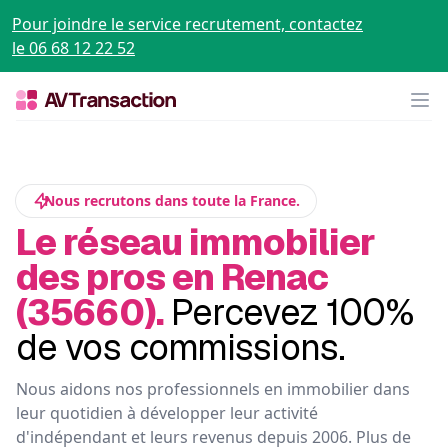
Pour joindre le service recrutement, contactez
le 06 68 12 22 52
Op
Nous recrutons dans toute la France.
Le réseau immobilier
des pros en Renac
(35660).
Percevez 100%
de vos commissions.
Nous aidons nos professionnels en immobilier dans
leur quotidien à développer leur activité
d'indépendant et leurs revenus depuis 2006. Plus de