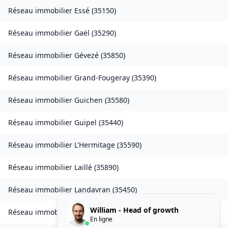
Réseau immobilier
Essé
(
35150
)
Réseau immobilier
Gaël
(
35290
)
Réseau immobilier
Gévezé
(
35850
)
Réseau immobilier
Grand-Fougeray
(
35390
)
Réseau immobilier
Guichen
(
35580
)
Réseau immobilier
Guipel
(
35440
)
Réseau immobilier
L'Hermitage
(
35590
)
Réseau immobilier
Laillé
(
35890
)
Réseau immobilier
Landavran
(
35450
)
William - Head of growth
Réseau immobilier
Livré-sur-Changeon
(
35450
)
En ligne