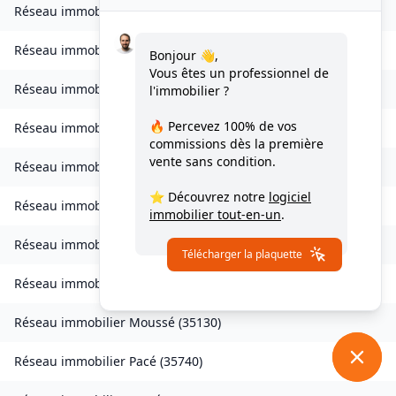
Réseau immobilier
Lohéac
(
35550
)
Réseau immobilier
Longaulnay
(
35190
)
Bonjour 👋,
Vous êtes un professionnel de
Réseau immobilier
Loutehel
(
35330
)
l'immobilier ?
🔥 Percevez
100% de vos
Réseau immobilier
Louvigné-du-Désert
(
35420
)
commissions
dès la première
vente sans condition.
Réseau immobilier
Martigné-Ferchaud
(
35640
)
⭐ Découvrez notre
logiciel
Réseau immobilier
Maxent
(
35380
)
immobilier tout-en-un
.
Réseau immobilier
Meillac
(
35270
)
Télécharger la plaquette
Réseau immobilier
Moulins
(
35680
)
Réseau immobilier
Moussé
(
35130
)
Réseau immobilier
Pacé
(
35740
)