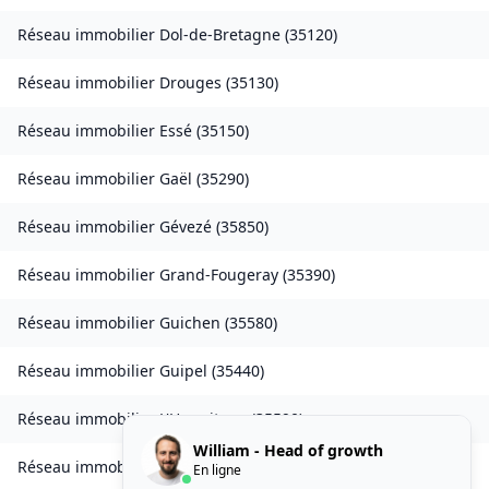
Réseau immobilier
Dol-de-Bretagne
(
35120
)
Réseau immobilier
Drouges
(
35130
)
Réseau immobilier
Essé
(
35150
)
Réseau immobilier
Gaël
(
35290
)
Réseau immobilier
Gévezé
(
35850
)
Réseau immobilier
Grand-Fougeray
(
35390
)
Réseau immobilier
Guichen
(
35580
)
Réseau immobilier
Guipel
(
35440
)
Réseau immobilier
L'Hermitage
(
35590
)
William - Head of growth
Réseau immobilier
Laillé
(
35890
)
En ligne