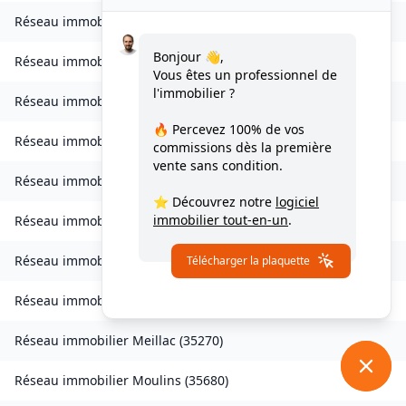
Réseau immobilier
Landavran
(
35450
)
Bonjour 👋,
Réseau immobilier
Livré-sur-Changeon
(
35450
)
Vous êtes un professionnel de
l'immobilier ?
Réseau immobilier
Lohéac
(
35550
)
🔥 Percevez
100% de vos
Réseau immobilier
Longaulnay
(
35190
)
commissions
dès la première
vente sans condition.
Réseau immobilier
Loutehel
(
35330
)
⭐ Découvrez notre
logiciel
immobilier tout-en-un
.
Réseau immobilier
Louvigné-du-Désert
(
35420
)
Réseau immobilier
Martigné-Ferchaud
(
35640
)
Télécharger la plaquette
Réseau immobilier
Maxent
(
35380
)
Réseau immobilier
Meillac
(
35270
)
Réseau immobilier
Moulins
(
35680
)