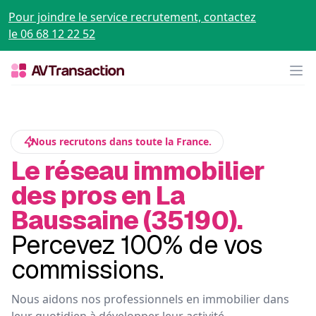
Pour joindre le service recrutement, contactez
le 06 68 12 22 52
Op
Nous recrutons dans toute la France.
Le réseau immobilier
des pros en La
Baussaine (35190).
Percevez 100% de vos
commissions.
Nous aidons nos professionnels en immobilier dans