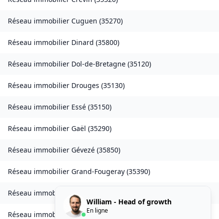
Réseau immobilier
Cuguen
(
35270
)
Réseau immobilier
Dinard
(
35800
)
Réseau immobilier
Dol-de-Bretagne
(
35120
)
Réseau immobilier
Drouges
(
35130
)
Réseau immobilier
Essé
(
35150
)
Réseau immobilier
Gaël
(
35290
)
Réseau immobilier
Gévezé
(
35850
)
Réseau immobilier
Grand-Fougeray
(
35390
)
Réseau immobilier
Guichen
(
35580
)
William - Head of growth
En ligne
Réseau immobilier
Guipel
(
35440
)