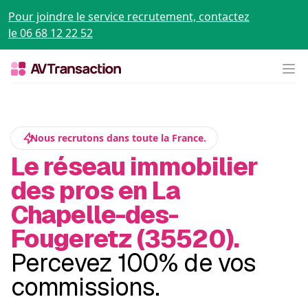
Pour joindre le service recrutement, contactez
le 06 68 12 22 52
Op
Nous recrutons dans toute la France.
Le réseau immobilier
des pros en La
Chapelle-des-
Fougeretz (35520).
Percevez 100% de vos
commissions.