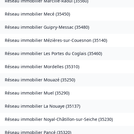
Réseau immobilier
Marcillé-Raoul
(
35560
)
Réseau immobilier
Mecé
(
35450
)
Réseau immobilier
Guipry-Messac
(
35480
)
Réseau immobilier
Mézières-sur-Couesnon
(
35140
)
Réseau immobilier
Les Portes du Coglais
(
35460
)
Réseau immobilier
Mordelles
(
35310
)
Réseau immobilier
Mouazé
(
35250
)
Réseau immobilier
Muel
(
35290
)
Réseau immobilier
La Nouaye
(
35137
)
Réseau immobilier
Noyal-Châtillon-sur-Seiche
(
35230
)
Réseau immobilier
Pancé
(
35320
)