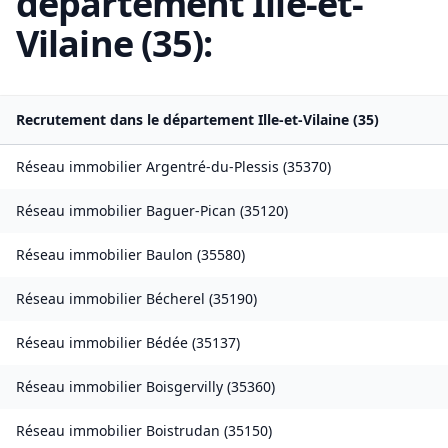
département
Ille-et-
Vilaine
(
35
):
Recrutement dans le département
Ille-et-Vilaine
(
35
)
Réseau immobilier
Argentré-du-Plessis
(
35370
)
Réseau immobilier
Baguer-Pican
(
35120
)
Réseau immobilier
Baulon
(
35580
)
Réseau immobilier
Bécherel
(
35190
)
Réseau immobilier
Bédée
(
35137
)
Réseau immobilier
Boisgervilly
(
35360
)
Réseau immobilier
Boistrudan
(
35150
)