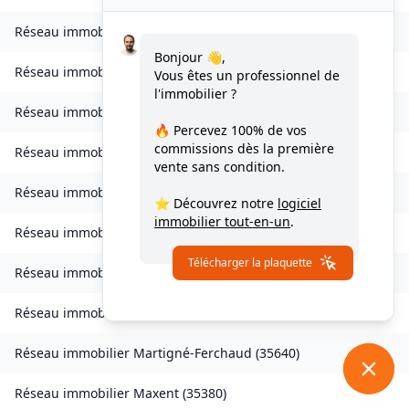
Réseau immobilier
L'Hermitage
(
35590
)
Bonjour 👋,
Réseau immobilier
Laillé
(
35890
)
Vous êtes un professionnel de
l'immobilier ?
Réseau immobilier
Landavran
(
35450
)
🔥 Percevez
100% de vos
commissions
dès la première
Réseau immobilier
Livré-sur-Changeon
(
35450
)
vente sans condition.
Réseau immobilier
Lohéac
(
35550
)
⭐ Découvrez notre
logiciel
immobilier tout-en-un
.
Réseau immobilier
Longaulnay
(
35190
)
Télécharger la plaquette
Réseau immobilier
Loutehel
(
35330
)
Réseau immobilier
Louvigné-du-Désert
(
35420
)
Réseau immobilier
Martigné-Ferchaud
(
35640
)
Réseau immobilier
Maxent
(
35380
)