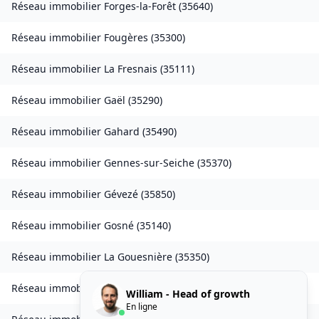
Réseau immobilier
Forges-la-Forêt
(
35640
)
Réseau immobilier
Fougères
(
35300
)
Réseau immobilier
La Fresnais
(
35111
)
Réseau immobilier
Gaël
(
35290
)
Réseau immobilier
Gahard
(
35490
)
Réseau immobilier
Gennes-sur-Seiche
(
35370
)
Réseau immobilier
Gévezé
(
35850
)
Réseau immobilier
Gosné
(
35140
)
Réseau immobilier
La Gouesnière
(
35350
)
Réseau immobilier
Goven
(
35580
)
William - Head of growth
En ligne