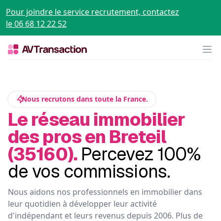
Pour joindre le service recrutement, contactez
le 06 68 12 22 52
Op
Nous recrutons dans toute la France.
Le réseau immobilier
des pros en Breteil
(35160).
Percevez 100%
de vos commissions.
Nous aidons nos professionnels en immobilier dans
leur quotidien à développer leur activité
d'indépendant et leurs revenus depuis 2006. Plus de