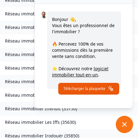
Réseau immobilier
Grand-Fougeray
(
35390
)
Réseau immobilier
La Guerche-de-Bretagne
(
35130
)
Bonjour 👋,
Vous êtes un professionnel de
Réseau immobilier
Guichen
(
35580
)
l'immobilier ?
Réseau immobilier
Guignen
(
35580
)
🔥 Percevez
100% de vos
commissions
dès la première
Réseau immobilier
Guipel
(
35440
)
vente sans condition.
Réseau immobilier
Hédé-Bazouges
(
35630
)
⭐ Découvrez notre
logiciel
immobilier tout-en-un
.
Réseau immobilier
L'Hermitage
(
35590
)
Télécharger la plaquette
Réseau immobilier
Hirel
(
35120
)
Réseau immobilier
Iffendic
(
35750
)
Réseau immobilier
Les Iffs
(
35630
)
Réseau immobilier
Irodouër
(
35850
)