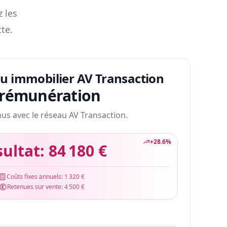
z les
te.
au immobilier AV Transaction
 rémunération
nus avec le réseau AV Transaction.
+
28.6
%
sultat:
84 180 €
Coûts fixes annuels:
1 320 €
Retenues sur vente:
4 500 €