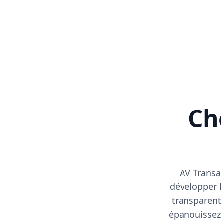
Cho
AV Transa
développer l
transparent
épanouissez-