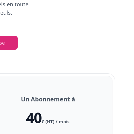
els en toute
euls.
se
Un Abonnement à
40
€ (HT) / mois