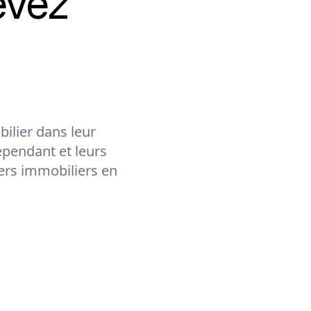
evez
ilier dans leur
épendant et leurs
lers immobiliers en