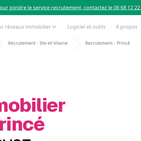
our joindre le service recrutement, contactez le 06 68 12 22
r réseaux immobilier
Logiciel et outils
À propos
Recrutement - Ille-et-Vilaine
Recrutement - Princé
mobilier
rincé