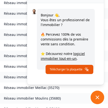
Réseau immobilier
Landavran
(
35450
)
Réseau immobilier
Livré-sur-Changeon
(
35450
)
Bonjour 👋,
Vous êtes un professionnel de
Réseau immobilier
Lohéac
(
35550
)
l'immobilier ?
🔥 Percevez
100% de vos
Réseau immobilier
Longaulnay
(
35190
)
commissions
dès la première
vente sans condition.
Réseau immobilier
Loutehel
(
35330
)
⭐ Découvrez notre
logiciel
Réseau immobilier
Louvigné-du-Désert
(
35420
)
immobilier tout-en-un
.
Réseau immobilier
Martigné-Ferchaud
(
35640
)
Télécharger la plaquette
Réseau immobilier
Maxent
(
35380
)
Réseau immobilier
Meillac
(
35270
)
Réseau immobilier
Moulins
(
35680
)