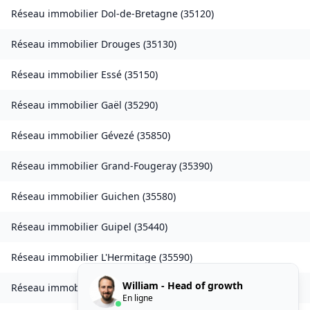
Réseau immobilier
Dol-de-Bretagne
(
35120
)
Réseau immobilier
Drouges
(
35130
)
Réseau immobilier
Essé
(
35150
)
Réseau immobilier
Gaël
(
35290
)
Réseau immobilier
Gévezé
(
35850
)
Réseau immobilier
Grand-Fougeray
(
35390
)
Réseau immobilier
Guichen
(
35580
)
Réseau immobilier
Guipel
(
35440
)
Réseau immobilier
L'Hermitage
(
35590
)
William - Head of growth
Réseau immobilier
Laillé
(
35890
)
En ligne