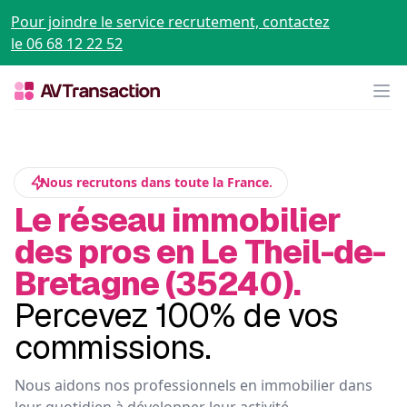
Pour joindre le service recrutement, contactez
le 06 68 12 22 52
Op
Nous recrutons dans toute la France.
Le réseau immobilier
des pros en Le Theil-de-
Bretagne (35240).
Percevez 100% de vos
commissions.
Nous aidons nos professionnels en immobilier dans