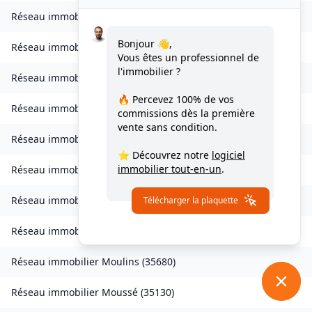
Réseau immobilier
Livré-sur-Changeon
(
35450
)
Bonjour 👋,
Réseau immobilier
Lohéac
(
35550
)
Vous êtes un professionnel de
l'immobilier ?
Réseau immobilier
Longaulnay
(
35190
)
🔥 Percevez
100% de vos
Réseau immobilier
Loutehel
(
35330
)
commissions
dès la première
vente sans condition.
Réseau immobilier
Louvigné-du-Désert
(
35420
)
⭐ Découvrez notre
logiciel
immobilier tout-en-un
.
Réseau immobilier
Martigné-Ferchaud
(
35640
)
Réseau immobilier
Maxent
(
35380
)
Télécharger la plaquette
Réseau immobilier
Meillac
(
35270
)
Réseau immobilier
Moulins
(
35680
)
Réseau immobilier
Moussé
(
35130
)