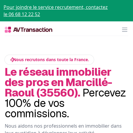
Pour joindre le service recrutement, contactez
le 06 68 12 22 52
Op
Nous recrutons dans toute la France.
Le réseau immobilier
des pros en Marcillé-
Raoul (35560).
Percevez
100% de vos
commissions.
Nous aidons nos professionnels en immobilier dans