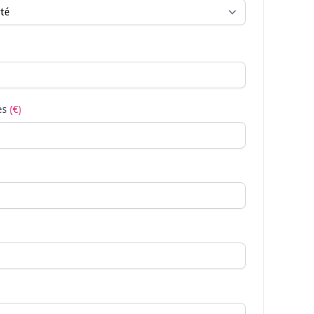
es
(€)