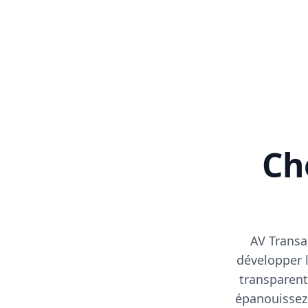
Cho
AV Transa
développer l
transparent
épanouissez-