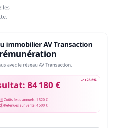
z les
te.
au immobilier AV Transaction
 rémunération
nus avec le réseau AV Transaction.
+
28.6
%
sultat:
84 180 €
Coûts fixes annuels:
1 320 €
Retenues sur vente:
4 500 €