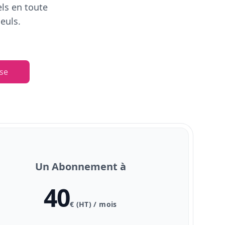
els en toute
euls.
se
Un Abonnement à
40
€ (HT) / mois