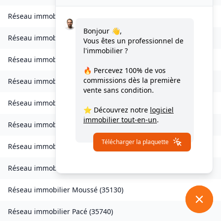
Réseau immobilier
Lohéac
(
35550
)
Bonjour 👋,
Réseau immobilier
Longaulnay
(
35190
)
Vous êtes un professionnel de
l'immobilier ?
Réseau immobilier
Loutehel
(
35330
)
🔥 Percevez
100% de vos
commissions
dès la première
Réseau immobilier
Louvigné-du-Désert
(
35420
)
vente sans condition.
Réseau immobilier
Martigné-Ferchaud
(
35640
)
⭐ Découvrez notre
logiciel
immobilier tout-en-un
.
Réseau immobilier
Maxent
(
35380
)
Télécharger la plaquette
Réseau immobilier
Meillac
(
35270
)
Réseau immobilier
Moulins
(
35680
)
Réseau immobilier
Moussé
(
35130
)
Réseau immobilier
Pacé
(
35740
)