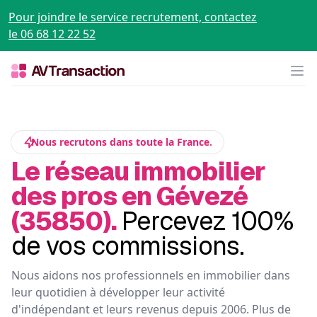
Pour joindre le service recrutement, contactez
le 06 68 12 22 52
Op
Nous recrutons dans toute la France.
Le réseau immobilier
des pros en Gévezé
(35850).
Percevez 100%
de vos commissions.
Nous aidons nos professionnels en immobilier dans
leur quotidien à développer leur activité
d'indépendant et leurs revenus depuis 2006. Plus de