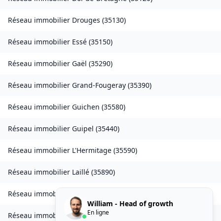
Réseau immobilier
Drouges
(
35130
)
Réseau immobilier
Essé
(
35150
)
Réseau immobilier
Gaël
(
35290
)
Réseau immobilier
Grand-Fougeray
(
35390
)
Réseau immobilier
Guichen
(
35580
)
Réseau immobilier
Guipel
(
35440
)
Réseau immobilier
L'Hermitage
(
35590
)
Réseau immobilier
Laillé
(
35890
)
Réseau immobilier
Landavran
(
35450
)
William - Head of growth
En ligne
Réseau immobilier
Livré-sur-Changeon
(
35450
)