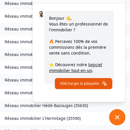
Réseau immobilier
Gosné
(
35140
)
Réseau immobilier
La Gouesnière
(
35350
)
Bonjour 👋,
Vous êtes un professionnel de
Réseau immobilier
Goven
(
35580
)
l'immobilier ?
🔥 Percevez
100% de vos
Réseau immobilier
Grand-Fougeray
(
35390
)
commissions
dès la première
vente sans condition.
Réseau immobilier
La Guerche-de-Bretagne
(
35130
)
⭐ Découvrez notre
logiciel
Réseau immobilier
Guichen
(
35580
)
immobilier tout-en-un
.
Réseau immobilier
Guignen
(
35580
)
Télécharger la plaquette
Réseau immobilier
Guipel
(
35440
)
Réseau immobilier
Hédé-Bazouges
(
35630
)
Réseau immobilier
L'Hermitage
(
35590
)