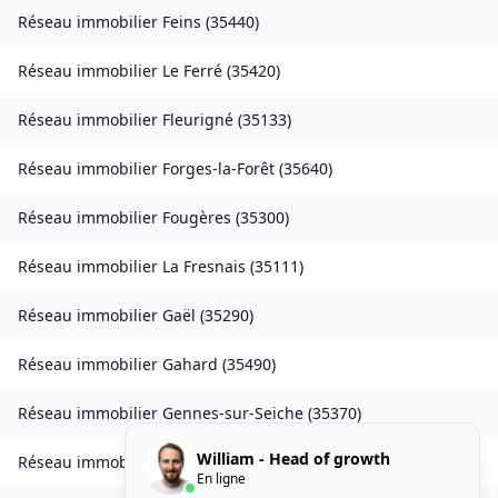
Réseau immobilier
Feins
(
35440
)
Réseau immobilier
Le Ferré
(
35420
)
Réseau immobilier
Fleurigné
(
35133
)
Réseau immobilier
Forges-la-Forêt
(
35640
)
Réseau immobilier
Fougères
(
35300
)
Réseau immobilier
La Fresnais
(
35111
)
Réseau immobilier
Gaël
(
35290
)
Réseau immobilier
Gahard
(
35490
)
Réseau immobilier
Gennes-sur-Seiche
(
35370
)
William - Head of growth
Réseau immobilier
Gévezé
(
35850
)
En ligne