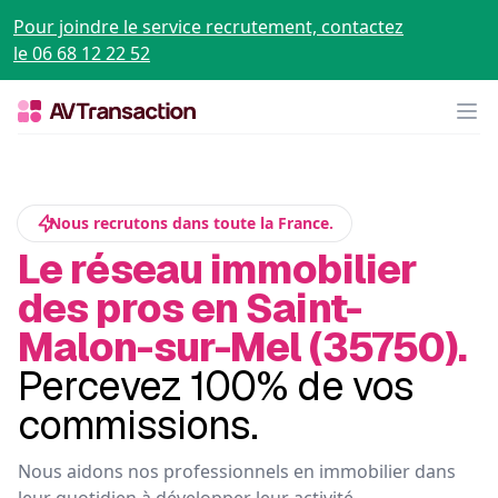
Pour joindre le service recrutement, contactez
le 06 68 12 22 52
Op
Nous recrutons dans toute la France.
Le réseau immobilier
des pros en Saint-
Malon-sur-Mel (35750).
Percevez 100% de vos
commissions.
Nous aidons nos professionnels en immobilier dans