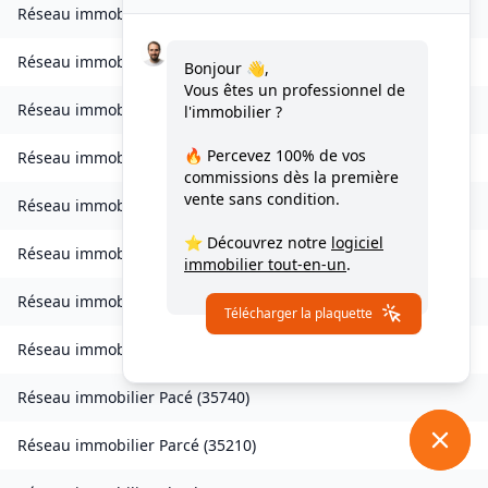
Réseau immobilier
Longaulnay
(
35190
)
Réseau immobilier
Loutehel
(
35330
)
Bonjour 👋,
Vous êtes un professionnel de
Réseau immobilier
Louvigné-du-Désert
(
35420
)
l'immobilier ?
🔥 Percevez
100% de vos
Réseau immobilier
Martigné-Ferchaud
(
35640
)
commissions
dès la première
vente sans condition.
Réseau immobilier
Maxent
(
35380
)
⭐ Découvrez notre
logiciel
Réseau immobilier
Meillac
(
35270
)
immobilier tout-en-un
.
Réseau immobilier
Moulins
(
35680
)
Télécharger la plaquette
Réseau immobilier
Moussé
(
35130
)
Réseau immobilier
Pacé
(
35740
)
Réseau immobilier
Parcé
(
35210
)