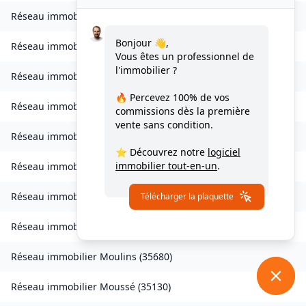
Réseau immobilier
Livré-sur-Changeon
(
35450
)
Bonjour 👋,
Réseau immobilier
Lohéac
(
35550
)
Vous êtes un professionnel de
l'immobilier ?
Réseau immobilier
Longaulnay
(
35190
)
🔥 Percevez
100% de vos
Réseau immobilier
Loutehel
(
35330
)
commissions
dès la première
vente sans condition.
Réseau immobilier
Louvigné-du-Désert
(
35420
)
⭐ Découvrez notre
logiciel
immobilier tout-en-un
.
Réseau immobilier
Martigné-Ferchaud
(
35640
)
Réseau immobilier
Maxent
(
35380
)
Télécharger la plaquette
Réseau immobilier
Meillac
(
35270
)
Réseau immobilier
Moulins
(
35680
)
Réseau immobilier
Moussé
(
35130
)