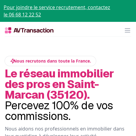
Pour joindre le service recrutement, contactez
le 06 68 12 22 52
Op
Nous recrutons dans toute la France.
Le réseau immobilier
des pros en Saint-
Marcan (35120).
Percevez 100% de vos
commissions.
Nous aidons nos professionnels en immobilier dans