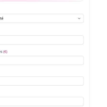
es
(€)