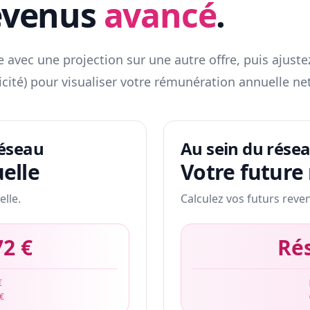
evenus
avancé
.
 avec une projection sur une autre offre, puis ajuste
icité) pour visualiser votre rémunération annuelle net
réseau
Au sein du rése
elle
Votre future
elle.
Calculez vos futurs reve
72 €
Ré
€
 €