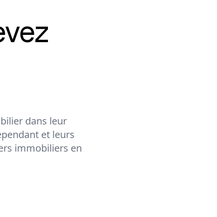
evez
ilier dans leur
épendant et leurs
lers immobiliers en