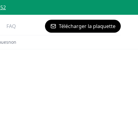
 52
FAQ
Télécharger la plaquette
Couesnon