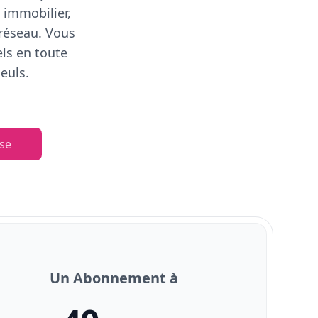
 immobilier,
 réseau. Vous
els en toute
euls.
se
Un Abonnement à