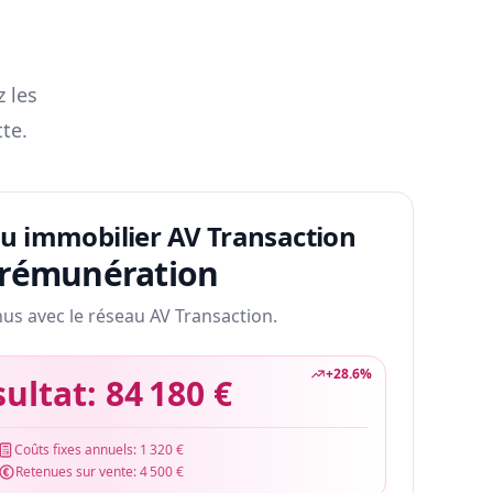
z les
te.
au immobilier AV Transaction
 rémunération
nus avec le réseau AV Transaction.
+
28.6
%
sultat:
84 180 €
Coûts fixes annuels:
1 320 €
Retenues sur vente:
4 500 €