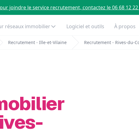
our joindre le service recrutement, contactez le 06 68 12 22
r réseaux immobilier
Logiciel et outils
À propos
Recrutement - Ille-et-Vilaine
Recrutement - Rives-du-
mobilier
ives-