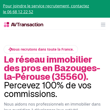
Pour joindre le service recrutement, contactez
le 06 68 12 22 52
Op
Nous recrutons dans toute la France.
Le réseau immobilier
des pros en Bazouges-
la-Pérouse (35560).
Percevez 100% de vos
commissions.
Nous aidons nos professionnels en immobilier dans