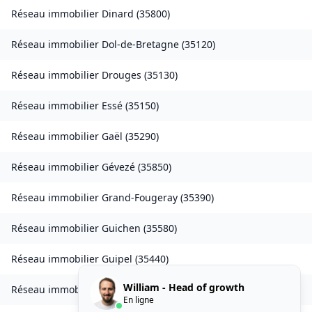
Réseau immobilier
Dinard
(
35800
)
Réseau immobilier
Dol-de-Bretagne
(
35120
)
Réseau immobilier
Drouges
(
35130
)
Réseau immobilier
Essé
(
35150
)
Réseau immobilier
Gaël
(
35290
)
Réseau immobilier
Gévezé
(
35850
)
Réseau immobilier
Grand-Fougeray
(
35390
)
Réseau immobilier
Guichen
(
35580
)
Réseau immobilier
Guipel
(
35440
)
William - Head of growth
Réseau immobilier
L'Hermitage
(
35590
)
En ligne