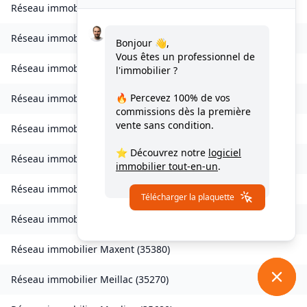
Réseau immobilier
Laillé
(
35890
)
Réseau immobilier
Landavran
(
35450
)
Bonjour 👋,
Vous êtes un professionnel de
Réseau immobilier
Livré-sur-Changeon
(
35450
)
l'immobilier ?
🔥 Percevez
100% de vos
Réseau immobilier
Lohéac
(
35550
)
commissions
dès la première
vente sans condition.
Réseau immobilier
Longaulnay
(
35190
)
⭐ Découvrez notre
logiciel
Réseau immobilier
Loutehel
(
35330
)
immobilier tout-en-un
.
Réseau immobilier
Louvigné-du-Désert
(
35420
)
Télécharger la plaquette
Réseau immobilier
Martigné-Ferchaud
(
35640
)
Réseau immobilier
Maxent
(
35380
)
Réseau immobilier
Meillac
(
35270
)