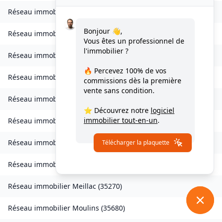
Réseau immobilier
Landavran
(
35450
)
Bonjour 👋,
Réseau immobilier
Livré-sur-Changeon
(
35450
)
Vous êtes un professionnel de
l'immobilier ?
Réseau immobilier
Lohéac
(
35550
)
🔥 Percevez
100% de vos
Réseau immobilier
Longaulnay
(
35190
)
commissions
dès la première
vente sans condition.
Réseau immobilier
Loutehel
(
35330
)
⭐ Découvrez notre
logiciel
immobilier tout-en-un
.
Réseau immobilier
Louvigné-du-Désert
(
35420
)
Réseau immobilier
Martigné-Ferchaud
(
35640
)
Télécharger la plaquette
Réseau immobilier
Maxent
(
35380
)
Réseau immobilier
Meillac
(
35270
)
Réseau immobilier
Moulins
(
35680
)