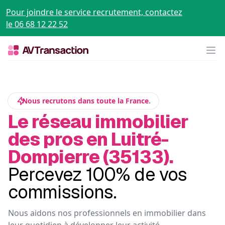
Pour joindre le service recrutement, contactez
le 06 68 12 22 52
Op
Nous recrutons dans toute la France.
Le réseau immobilier
des pros en Luitré-
Dompierre (35133).
Percevez 100% de vos
commissions.
Nous aidons nos professionnels en immobilier dans