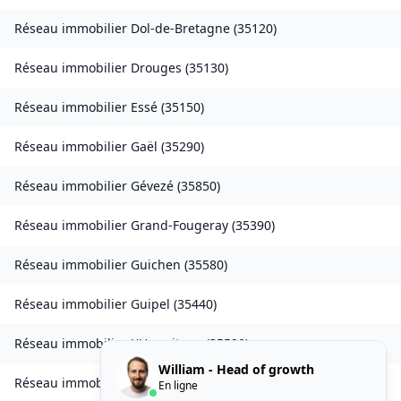
Réseau immobilier
Dol-de-Bretagne
(
35120
)
Réseau immobilier
Drouges
(
35130
)
Réseau immobilier
Essé
(
35150
)
Réseau immobilier
Gaël
(
35290
)
Réseau immobilier
Gévezé
(
35850
)
Réseau immobilier
Grand-Fougeray
(
35390
)
Réseau immobilier
Guichen
(
35580
)
Réseau immobilier
Guipel
(
35440
)
Réseau immobilier
L'Hermitage
(
35590
)
William - Head of growth
Réseau immobilier
Laillé
(
35890
)
En ligne